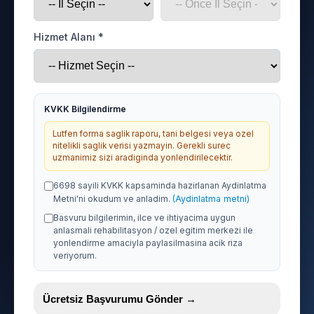
Hizmet Alanı *
KVKK Bilgilendirme
Lutfen forma saglik raporu, tani belgesi veya ozel
nitelikli saglik verisi yazmayin. Gerekli surec
uzmanimiz sizi aradiginda yonlendirilecektir.
6698 sayili KVKK kapsaminda hazirlanan Aydinlatma
Metni'ni okudum ve anladim.
(Aydinlatma metni)
Basvuru bilgilerimin, ilce ve ihtiyacima uygun
anlasmali rehabilitasyon / ozel egitim merkezi ile
yonlendirme amaciyla paylasilmasina acik riza
veriyorum.
Ücretsiz Başvurumu Gönder →