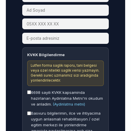
KVKK Bilgilendirme
Lutfen forma saglik raporu, tani belgesi
veya ozel nitelikli saglik verisi yazmayin.
Gerekli surec uzmanimiz sizi aradiginda
yonlendirilecektir.
6698 sayili KVKK kapsaminda
hazirlanan Aydinlatma Metni'ni okudum
ve anladim.
(Aydinlatma metni)
Basvuru bilgilerimin, ilce ve ihtiyacima
uygun anlasmali rehabilitasyon / ozel
egitim merkezi ile yonlendirme
amaciyla paylasilmasina acik riza