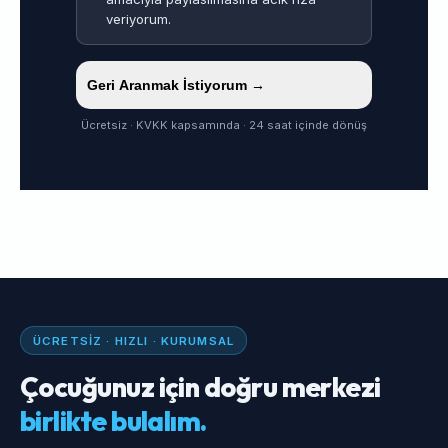
veriyorum.
Geri Aranmak İstiyorum →
Ücretsiz · KVKK kapsamında · 24 saat içinde dönüş
ÜCRETSIZ · HIZLI · KURUMSAL
Çocuğunuz için doğru merkezi
birlikte bulalım.