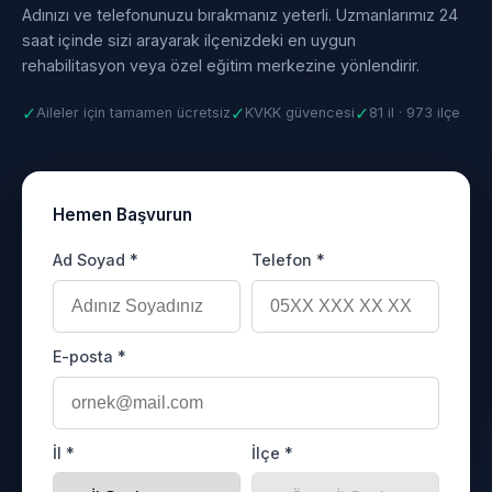
Adınızı ve telefonunuzu bırakmanız yeterli. Uzmanlarımız 24
saat içinde sizi arayarak ilçenizdeki en uygun
rehabilitasyon veya özel eğitim merkezine yönlendirir.
✓
✓
✓
Aileler için tamamen ücretsiz
KVKK güvencesi
81 il · 973 ilçe
Hemen Başvurun
Ad Soyad *
Telefon *
E-posta *
İl *
İlçe *