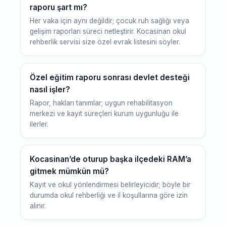
raporu şart mı?
Her vaka için aynı değildir; çocuk ruh sağlığı veya
gelişim raporları süreci netleştirir. Kocasinan okul
rehberlik servisi size özel evrak listesini söyler.
Özel eğitim raporu sonrası devlet desteği
nasıl işler?
Rapor, hakları tanımlar; uygun rehabilitasyon
merkezi ve kayıt süreçleri kurum uygunluğu ile
ilerler.
Kocasinan’de oturup başka ilçedeki RAM’a
gitmek mümkün mü?
Kayıt ve okul yönlendirmesi belirleyicidir; böyle bir
durumda okul rehberliği ve il koşullarına göre izin
alınır.