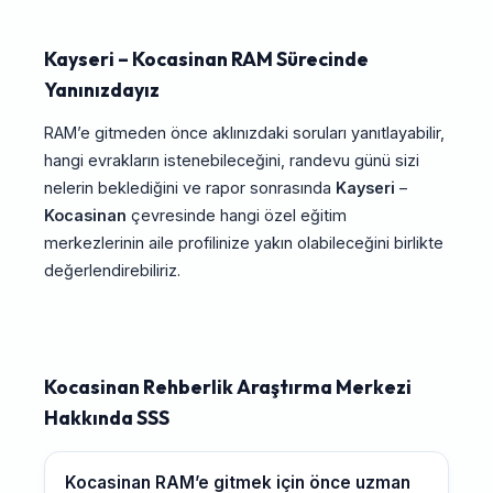
Kayseri – Kocasinan RAM Sürecinde
Yanınızdayız
RAM’e gitmeden önce aklınızdaki soruları yanıtlayabilir,
hangi evrakların istenebileceğini, randevu günü sizi
nelerin beklediğini ve rapor sonrasında
Kayseri
–
Kocasinan
çevresinde hangi özel eğitim
merkezlerinin aile profilinize yakın olabileceğini birlikte
değerlendirebiliriz.
Kocasinan Rehberlik Araştırma Merkezi
Hakkında SSS
Kocasinan RAM’e gitmek için önce uzman