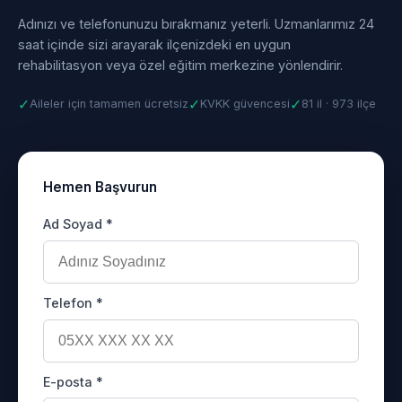
Adınızı ve telefonunuzu bırakmanız yeterli. Uzmanlarımız 24
saat içinde sizi arayarak ilçenizdeki en uygun
rehabilitasyon veya özel eğitim merkezine yönlendirir.
✓
✓
✓
Aileler için tamamen ücretsiz
KVKK güvencesi
81 il · 973 ilçe
Hemen Başvurun
Ad Soyad *
Telefon *
E-posta *