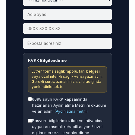
KVKK Bilgilendirme
Lutfen forma saglik raporu, tani belgesi
veya ozel nitelikli saglik verisi yazmayin.
Gerekli surec uzmanimiz sizi aradiginda
yonlendirilecektir.
6698 sayili KVKK kapsaminda
hazirlanan Aydinlatma Metni'ni okudum
ve anladim.
(Aydinlatma metni)
Basvuru bilgilerimin, ilce ve ihtiyacima
uygun anlasmali rehabilitasyon / ozel
egitim merkezi ile yonlendirme