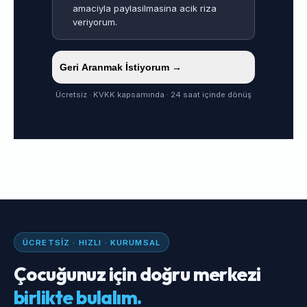
amaciyla paylasilmasina acik riza
veriyorum.
Geri Aranmak İstiyorum →
Ücretsiz · KVKK kapsamında · 24 saat içinde dönüş
ÜCRETSIZ · HIZLI · KURUMSAL
Çocuğunuz için doğru merkezi
birlikte bulalım.