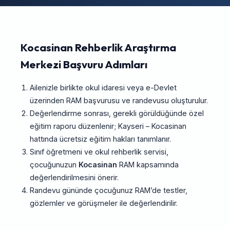
Kocasinan Rehberlik Araştırma
Merkezi Başvuru Adımları
Ailenizle birlikte okul idaresi veya e-Devlet
üzerinden RAM başvurusu ve randevusu oluşturulur.
Değerlendirme sonrası, gerekli görüldüğünde özel
eğitim raporu düzenlenir; Kayseri – Kocasinan
hattında ücretsiz eğitim hakları tanımlanır.
Sınıf öğretmeni ve okul rehberlik servisi,
çocuğunuzun
Kocasinan
RAM kapsamında
değerlendirilmesini önerir.
Randevu gününde çocuğunuz RAM’de testler,
gözlemler ve görüşmeler ile değerlendirilir.