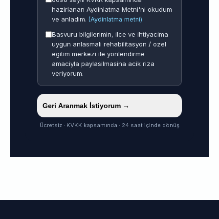
hazirlanan Aydinlatma Metni'ni okudum
ve anladim.
(Aydinlatma metni)
Basvuru bilgilerimin, ilce ve ihtiyacima
uygun anlasmali rehabilitasyon / ozel
egitim merkezi ile yonlendirme
amaciyla paylasilmasina acik riza
veriyorum.
Geri Aranmak İstiyorum →
Ücretsiz · KVKK kapsamında · 24 saat içinde dönüş