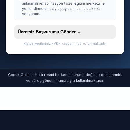
anlasmali rehabilitasyon / ozel egitim merkezi ile
yonlendirme amaciyla paylasilmasina acik riza
veriyorum.
Ücretsiz Başvurumu Gönder →
Kişisel verileriniz KVKK kapsamında korunmaktadır.
Çocuk Gelişim Hattı resmî bir kamu kurumu değildir; danışmanlık
ve süreç yönetimi amacıyla kullanılmaktadır.