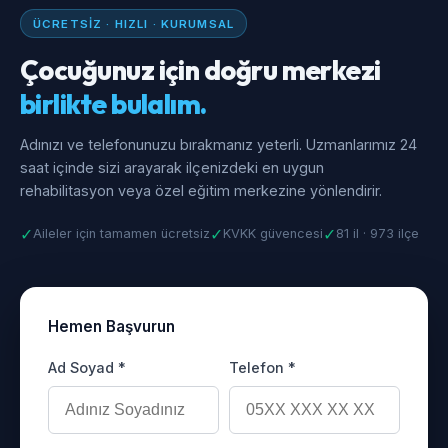
ÜCRETSIZ · HIZLI · KURUMSAL
Çocuğunuz için doğru merkezi
birlikte bulalım.
Adınızı ve telefonunuzu bırakmanız yeterli. Uzmanlarımız 24
saat içinde sizi arayarak ilçenizdeki en uygun
rehabilitasyon veya özel eğitim merkezine yönlendirir.
✓
✓
✓
Aileler için tamamen ücretsiz
KVKK güvencesi
81 il · 973 ilçe
Hemen Başvurun
Ad Soyad *
Telefon *