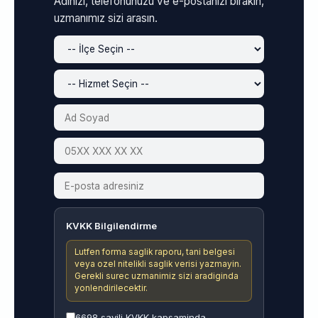
Adınızı, telefonunuzu ve e-postanızı bırakın,
uzmanımız sizi arasın.
KVKK Bilgilendirme
Lutfen forma saglik raporu, tani belgesi
veya ozel nitelikli saglik verisi yazmayin.
Gerekli surec uzmanimiz sizi aradiginda
yonlendirilecektir.
6698 sayili KVKK kapsaminda