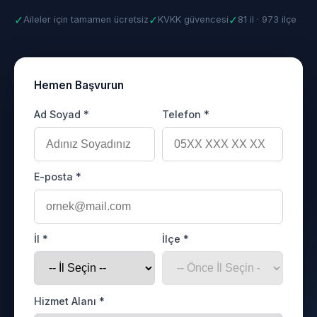
✓
✓
✓
Aileler için tamamen ücretsiz
KVKK güvencesi
81 il · 973 ilçe
Hemen Başvurun
Ad Soyad *
Telefon *
E-posta *
İl *
İlçe *
Hizmet Alanı *