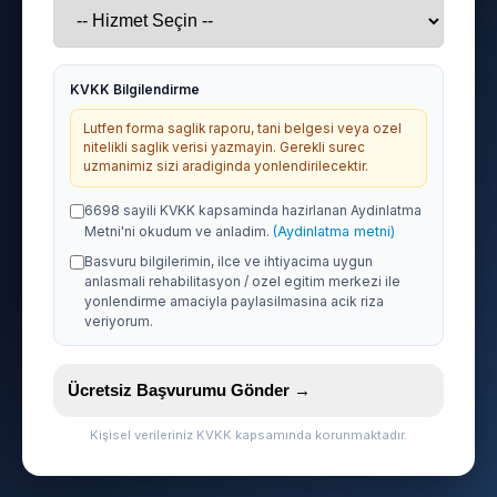
KVKK Bilgilendirme
Lutfen forma saglik raporu, tani belgesi veya ozel
nitelikli saglik verisi yazmayin. Gerekli surec
uzmanimiz sizi aradiginda yonlendirilecektir.
6698 sayili KVKK kapsaminda hazirlanan Aydinlatma
Metni'ni okudum ve anladim.
(Aydinlatma metni)
Basvuru bilgilerimin, ilce ve ihtiyacima uygun
anlasmali rehabilitasyon / ozel egitim merkezi ile
yonlendirme amaciyla paylasilmasina acik riza
veriyorum.
Ücretsiz Başvurumu Gönder →
Kişisel verileriniz KVKK kapsamında korunmaktadır.