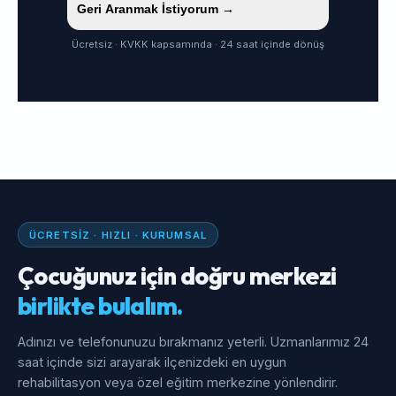
Geri Aranmak İstiyorum →
Ücretsiz · KVKK kapsamında · 24 saat içinde dönüş
ÜCRETSIZ · HIZLI · KURUMSAL
Çocuğunuz için doğru merkezi
birlikte bulalım.
Adınızı ve telefonunuzu bırakmanız yeterli. Uzmanlarımız 24
saat içinde sizi arayarak ilçenizdeki en uygun
rehabilitasyon veya özel eğitim merkezine yönlendirir.