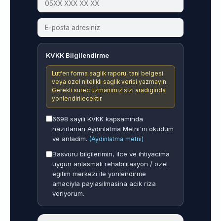
KVKK Bilgilendirme
Lutfen forma saglik raporu, tani belgesi
veya ozel nitelikli saglik verisi yazmayin.
Gerekli surec uzmanimiz sizi aradiginda
yonlendirilecektir.
6698 sayili KVKK kapsaminda
hazirlanan Aydinlatma Metni'ni okudum
ve anladim.
(Aydinlatma metni)
Basvuru bilgilerimin, ilce ve ihtiyacima
uygun anlasmali rehabilitasyon / ozel
egitim merkezi ile yonlendirme
amaciyla paylasilmasina acik riza
veriyorum.