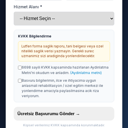
Hizmet Alanı *
KVKK Bilgilendirme
Lutfen forma saglik raporu, tani belgesi veya ozel
nitelikli saglik verisi yazmayin. Gerekli surec
uzmanimiz sizi aradiginda yonlendirilecektir.
6698 sayili KVKK kapsaminda hazirlanan Aydinlatma
Metni'ni okudum ve anladim.
(Aydinlatma metni)
Basvuru bilgilerimin, ilce ve ihtiyacima uygun
anlasmali rehabilitasyon / ozel egitim merkezi ile
yonlendirme amaciyla paylasilmasina acik riza
veriyorum.
Ücretsiz Başvurumu Gönder →
Kişisel verileriniz KVKK kapsamında korunmaktadır.