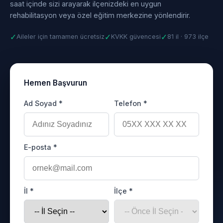
saat içinde sizi arayarak ilçenizdeki en uygun
rehabilitasyon veya özel eğitim merkezine yönlendirir.
✓
✓
✓
Aileler için tamamen ücretsiz
KVKK güvencesi
81 il · 973 ilçe
Hemen Başvurun
Ad Soyad *
Telefon *
E-posta *
İl *
İlçe *