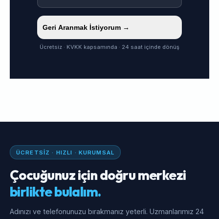
Geri Aranmak İstiyorum →
Ücretsiz · KVKK kapsamında · 24 saat içinde dönüş
ÜCRETSIZ · HIZLI · KURUMSAL
Çocuğunuz için doğru merkezi
birlikte bulalım.
Adınızı ve telefonunuzu bırakmanız yeterli. Uzmanlarımız 24