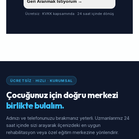
Geri Aranmak İstiyorum →
Ücretsiz · KVKK kapsamında · 24 saat içinde dönüş
ÜCRETSIZ · HIZLI · KURUMSAL
Çocuğunuz için doğru merkezi
birlikte bulalım.
Adınızı ve telefonunuzu bırakmanız yeterli. Uzmanlarımız 24
saat içinde sizi arayarak ilçenizdeki en uygun
rehabilitasyon veya özel eğitim merkezine yönlendirir.