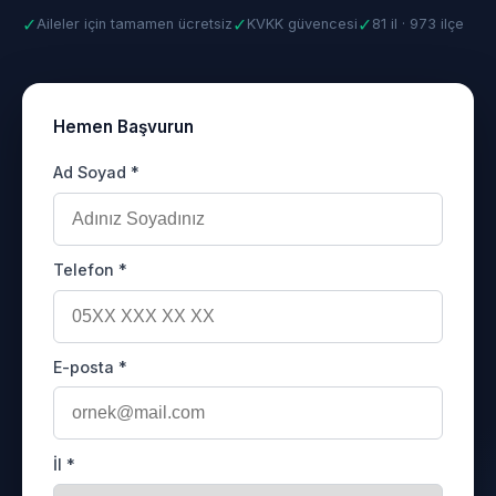
✓
✓
✓
Aileler için tamamen ücretsiz
KVKK güvencesi
81 il · 973 ilçe
Hemen Başvurun
Ad Soyad *
Telefon *
E-posta *
İl *