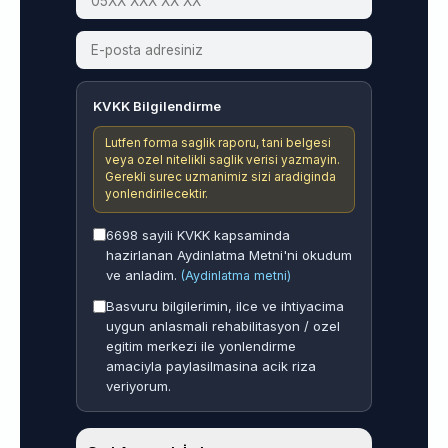
KVKK Bilgilendirme
Lutfen forma saglik raporu, tani belgesi
veya ozel nitelikli saglik verisi yazmayin.
Gerekli surec uzmanimiz sizi aradiginda
yonlendirilecektir.
6698 sayili KVKK kapsaminda
hazirlanan Aydinlatma Metni'ni okudum
ve anladim.
(Aydinlatma metni)
Basvuru bilgilerimin, ilce ve ihtiyacima
uygun anlasmali rehabilitasyon / ozel
egitim merkezi ile yonlendirme
amaciyla paylasilmasina acik riza
veriyorum.