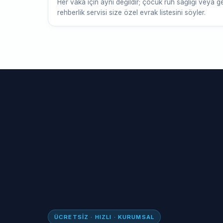
Her vaka için aynı değildir; çocuk ruh sağlığı veya geli
rehberlik servisi size özel evrak listesini söyler.
ÜCRETSIZ · HIZLI · KURUMSAL