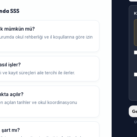
ında SSS
K
mek mümkün mü?
urumda okul rehberliği ve il koşullarına göre izin
sıl işler?
 kayıt süreçleri aile tercihi ile ilerler.
kta açılır?
n açılan tarihler ve okul koordinasyonu
Ge
Ü
 şart mı?