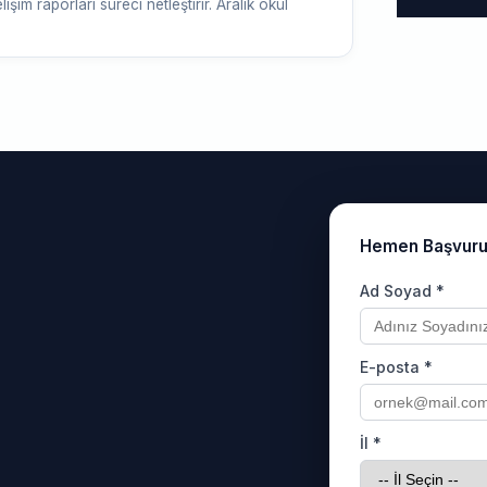
şim raporları süreci netleştirir. Aralık okul
Hemen Başvur
Ad Soyad *
E-posta *
İl *