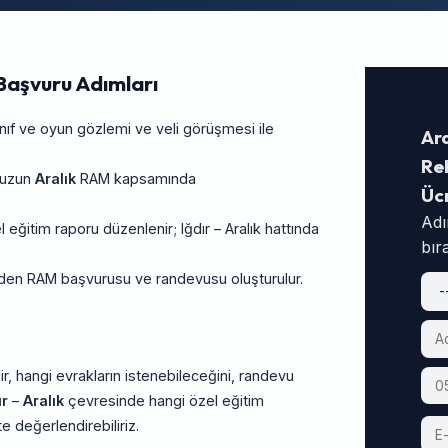
Başvuru Adımları
f ve oyun gözlemi ve veli görüşmesi ile
Ara
Reh
unuzun
Aralık
RAM kapsamında
Üc
Adı
ğitim raporu düzenlenir; Iğdır – Aralık hattında
bır
rinden RAM başvurusu ve randevusu oluşturulur.
ir, hangi evrakların istenebileceğini, randevu
ır
–
Aralık
çevresinde hangi özel eğitim
te değerlendirebiliriz.