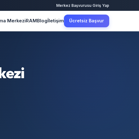
·
Merkez Başvurusu
Giriş Yap
şma Merkezi
RAM
Blog
İletişim
Ücretsiz Başvur
kezi