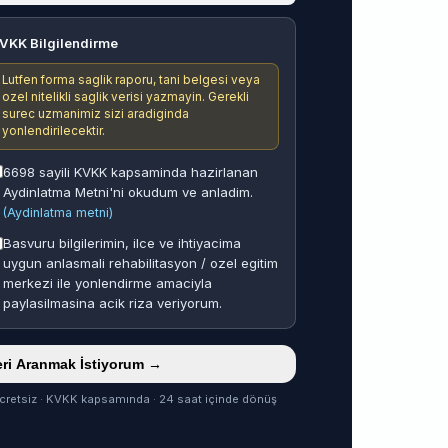
VKK Bilgilendirme
Lutfen forma saglik raporu, tani belgesi veya
ozel nitelikli saglik verisi yazmayin. Gerekli
surec uzmanimiz sizi aradiginda
yonlendirilecektir.
6698 sayili KVKK kapsaminda hazirlanan
Aydinlatma Metni'ni okudum ve anladim.
(Aydinlatma metni)
Basvuru bilgilerimin, ilce ve ihtiyacima
uygun anlasmali rehabilitasyon / ozel egitim
merkezi ile yonlendirme amaciyla
paylasilmasina acik riza veriyorum.
ri Aranmak İstiyorum →
cretsiz · KVKK kapsamında · 24 saat içinde dönüş