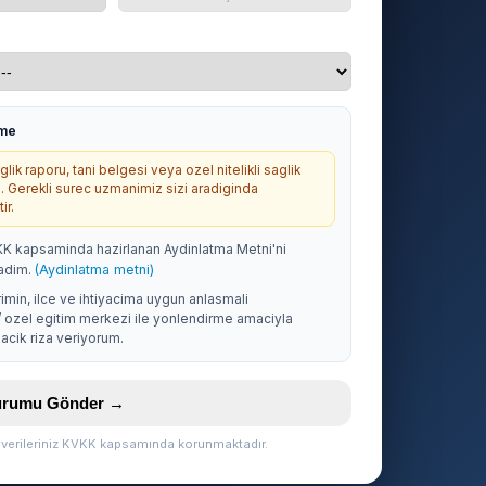
rme
lik raporu, tani belgesi veya ozel nitelikli saglik
. Gerekli surec uzmanimiz sizi aradiginda
ir.
KK kapsaminda hazirlanan Aydinlatma Metni'ni
adim.
(Aydinlatma metni)
rimin, ilce ve ihtiyacima uygun anlasmali
/ ozel egitim merkezi ile yonlendirme amaciyla
acik riza veriyorum.
vurumu Gönder →
l verileriniz KVKK kapsamında korunmaktadır.