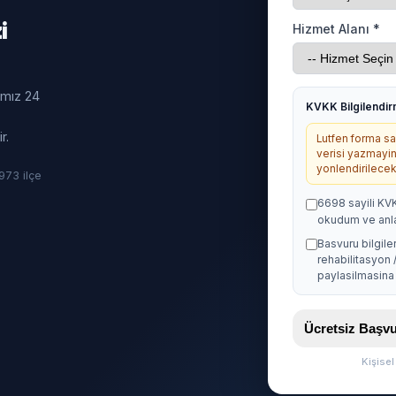
i
Hizmet Alanı *
ımız 24
KVKK Bilgilendi
r.
Lutfen forma sag
verisi yazmayin
yonlendirilecekt
· 973 ilçe
6698 sayili KV
okudum ve anl
Basvuru bilgile
rehabilitasyon 
paylasilmasina 
Ücretsiz Baş
Kişise