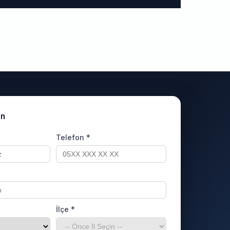
un
Telefon *
İlçe *