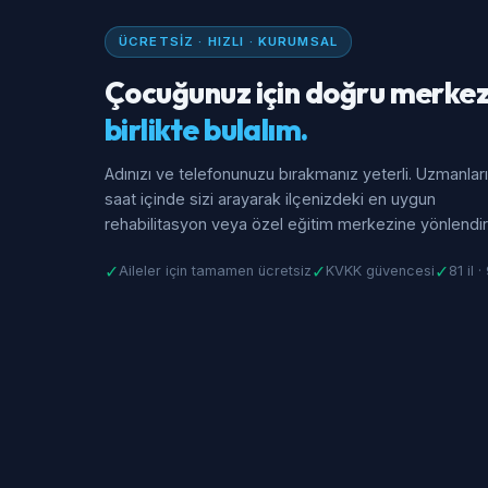
ÜCRETSIZ · HIZLI · KURUMSAL
Çocuğunuz için doğru merkez
birlikte bulalım.
Adınızı ve telefonunuzu bırakmanız yeterli. Uzmanlar
saat içinde sizi arayarak ilçenizdeki en uygun
rehabilitasyon veya özel eğitim merkezine yönlendiri
✓
✓
✓
Aileler için tamamen ücretsiz
KVKK güvencesi
81 il 