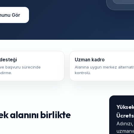
munu Gör
desteği
Uzman kadro
ve başvuru sürecinde
Alanına uygun merkez alternatif
ndirme.
kontrolü.
Yükse
 alanını birlikte
Ücrets
Adınızı
uzmanım