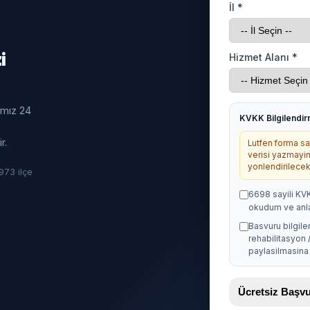
İl *
i
Hizmet Alanı *
ımız 24
KVKK Bilgilendi
r.
Lutfen forma sag
verisi yazmayin
yonlendirilecekt
· 973 ilçe
6698 sayili KV
okudum ve anl
Basvuru bilgile
rehabilitasyon 
paylasilmasina 
Ücretsiz Baş