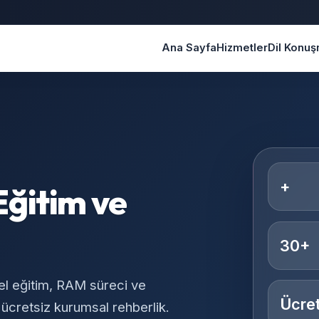
Ana Sayfa
Hizmetler
Dil Konu
+
Eğitim ve
30+
el eğitim, RAM süreci ve
Ücret
 ücretsiz kurumsal rehberlik.