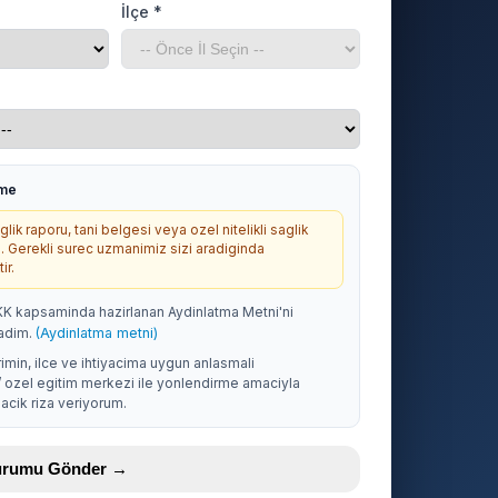
İlçe *
rme
lik raporu, tani belgesi veya ozel nitelikli saglik
. Gerekli surec uzmanimiz sizi aradiginda
ir.
KK kapsaminda hazirlanan Aydinlatma Metni'ni
adim.
(Aydinlatma metni)
rimin, ilce ve ihtiyacima uygun anlasmali
/ ozel egitim merkezi ile yonlendirme amaciyla
acik riza veriyorum.
vurumu Gönder →