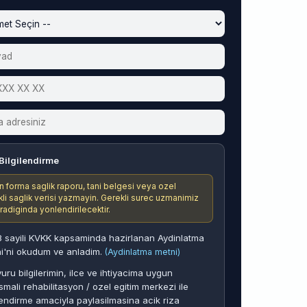
Bilgilendirme
n forma saglik raporu, tani belgesi veya ozel
ikli saglik verisi yazmayin. Gerekli surec uzmanimiz
aradiginda yonlendirilecektir.
 sayili KVKK kapsaminda hazirlanan Aydinlatma
i'ni okudum ve anladim.
(Aydinlatma metni)
uru bilgilerimin, ilce ve ihtiyacima uygun
smali rehabilitasyon / ozel egitim merkezi ile
endirme amaciyla paylasilmasina acik riza