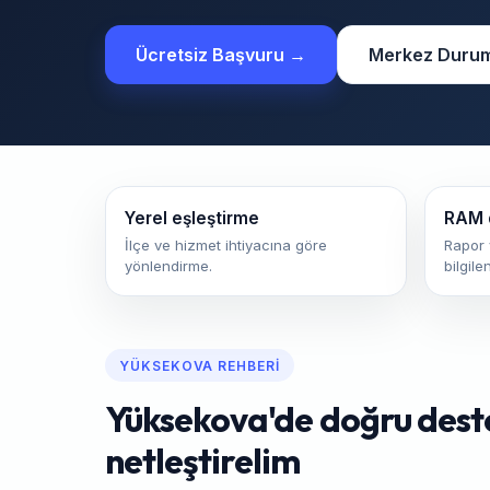
Ücretsiz Başvuru →
Merkez Duru
Yerel eşleştirme
RAM 
İlçe ve hizmet ihtiyacına göre
Rapor 
yönlendirme.
bilgile
YÜKSEKOVA REHBERI
Yüksekova'de doğru destek
netleştirelim