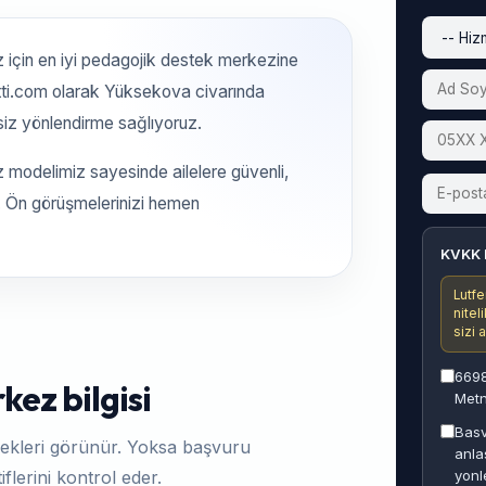
için en iyi pedagojik destek merkezine
tti.com olarak Yüksekova civarında
siz yönlendirme sağlıyoruz.
z modelimiz sayesinde ailelere güvenli,
z. Ön görüşmelerinizi hemen
KVKK 
Lutfe
nitel
sizi 
6698
ez bilgisi
Metn
Basv
ekleri görünür. Yoksa başvuru
anla
yonl
flerini kontrol eder.