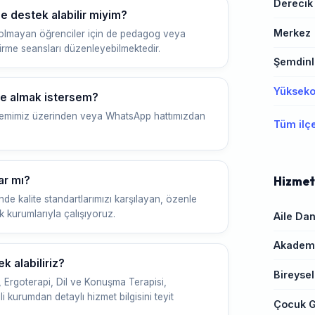
Derecik
 destek alabilir miyim?
Merkez
olmayan öğrenciler için de pedagog veya
irme seansları düzenleyebilmektedir.
Şemdinl
Yüksek
ye almak istersem?
 sistemimiz üzerinden veya WhatsApp hattımızdan
Tüm ilç
ar mı?
Hizmet
de kalite standartlarımızı karşılayan, özenle
 kurumlarıyla çalışıyoruz.
Aile Dan
Akademi
 alabiliriz?
Bireysel
, Ergoterapi, Dil ve Konuşma Terapisi,
ili kurumdan detaylı hizmet bilgisini teyit
Çocuk G