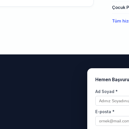
Çocuk Ps
Tüm hiz
Hemen Başvur
Ad Soyad *
E-posta *