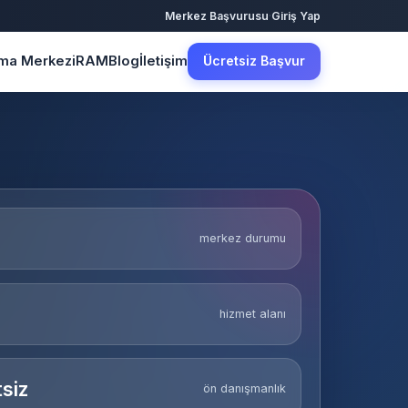
·
Merkez Başvurusu
Giriş Yap
şma Merkezi
RAM
Blog
İletişim
Ücretsiz Başvur
merkez durumu
hizmet alanı
siz
ön danışmanlık