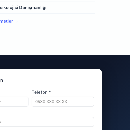
ikolojisi Danışmanlığı
metler →
un
Telefon *