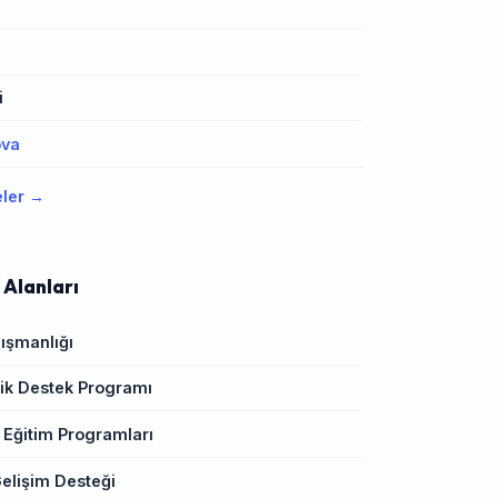
i
ova
eler →
 Alanları
ışmanlığı
k Destek Programı
 Eğitim Programları
elişim Desteği