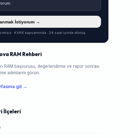
yorum.
ranmak İstiyorum →
cretsiz · KVKK kapsamında · 24 saat içinde dönüş
ova RAM Rehberi
için RAM başvurusu, değerlendirme ve rapor sonrası
me adımlarını görün.
fasına git →
 İlçeleri
a