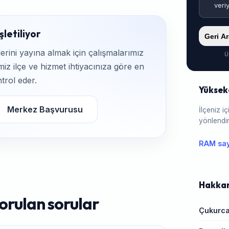
veri
letiliyor
Geri A
rini yayına almak için çalışmalarımız
Ü
iz ilçe ve hizmet ihtiyacınıza göre en
trol eder.
Yüksek
Merkez Başvurusu
İlçeniz 
yönlendir
RAM say
Hakkari
orulan sorular
Çukurc