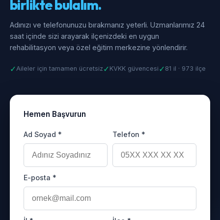
birlikte bulalım.
Adınızı ve telefonunuzu bırakmanız yeterli. Uzmanlarımız 24
saat içinde sizi arayarak ilçenizdeki en uygun
rehabilitasyon veya özel eğitim merkezine yönlendirir.
✓
✓
✓
Aileler için tamamen ücretsiz
KVKK güvencesi
81 il · 973 ilçe
Hemen Başvurun
Ad Soyad *
Telefon *
E-posta *