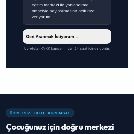
egitim merkezi ile yonlendirme
amaciyla paylasilmasina acik riza
veriyorum.
Geri Aranmak İstiyorum →
Ücretsiz · KVKK kapsamında · 24 saat içinde dönüş
ÜCRETSIZ · HIZLI · KURUMSAL
Çocuğunuz için doğru merkezi