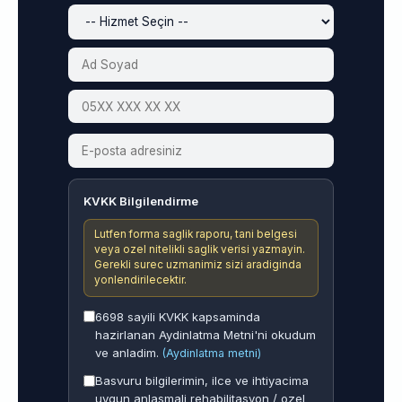
KVKK Bilgilendirme
Lutfen forma saglik raporu, tani belgesi
veya ozel nitelikli saglik verisi yazmayin.
Gerekli surec uzmanimiz sizi aradiginda
yonlendirilecektir.
6698 sayili KVKK kapsaminda
hazirlanan Aydinlatma Metni'ni okudum
ve anladim.
(Aydinlatma metni)
Basvuru bilgilerimin, ilce ve ihtiyacima
uygun anlasmali rehabilitasyon / ozel