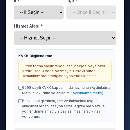
İl *
İlçe *
Hizmet Alanı *
KVKK Bilgilendirme
Lutfen forma saglik raporu, tani belgesi veya ozel
nitelikli saglik verisi yazmayin. Gerekli surec
uzmanimiz sizi aradiginda yonlendirilecektir.
6698 sayili KVKK kapsaminda hazirlanan Aydinlatma
Metni'ni okudum ve anladim.
(Aydinlatma metni)
Basvuru bilgilerimin, ilce ve ihtiyacima uygun
anlasmali rehabilitasyon / ozel egitim merkezi ile
yonlendirme amaciyla paylasilmasina acik riza
veriyorum.