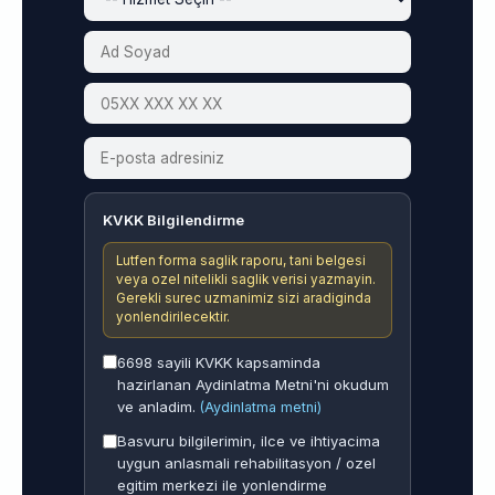
KVKK Bilgilendirme
Lutfen forma saglik raporu, tani belgesi
veya ozel nitelikli saglik verisi yazmayin.
Gerekli surec uzmanimiz sizi aradiginda
yonlendirilecektir.
6698 sayili KVKK kapsaminda
hazirlanan Aydinlatma Metni'ni okudum
ve anladim.
(Aydinlatma metni)
Basvuru bilgilerimin, ilce ve ihtiyacima
uygun anlasmali rehabilitasyon / ozel
egitim merkezi ile yonlendirme