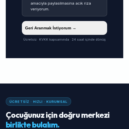
amaciyla paylasilmasina acik riza
veriyorum.
Geri Aranmak İstiyorum →
Ücretsiz · KVKK kapsamında · 24 saat içinde dönüş
ÜCRETSIZ · HIZLI · KURUMSAL
Çocuğunuz için doğru merkezi
birlikte bulalım.