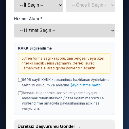
Hizmet Alanı *
KVKK Bilgilendirme
Lutfen forma saglik raporu, tani belgesi veya ozel
nitelikli saglik verisi yazmayin. Gerekli surec
uzmanimiz sizi aradiginda yonlendirilecektir.
6698 sayili KVKK kapsaminda hazirlanan Aydinlatma
Metni'ni okudum ve anladim.
(Aydinlatma metni)
Basvuru bilgilerimin, ilce ve ihtiyacima uygun
anlasmali rehabilitasyon / ozel egitim merkezi ile
yonlendirme amaciyla paylasilmasina acik riza
veriyorum.
Ücretsiz Başvurumu Gönder →