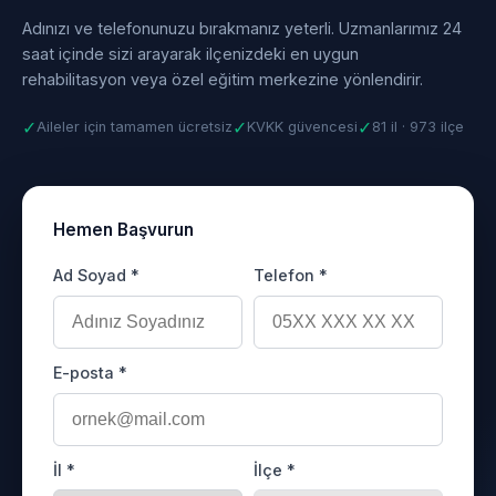
Adınızı ve telefonunuzu bırakmanız yeterli. Uzmanlarımız 24
saat içinde sizi arayarak ilçenizdeki en uygun
rehabilitasyon veya özel eğitim merkezine yönlendirir.
✓
✓
✓
Aileler için tamamen ücretsiz
KVKK güvencesi
81 il · 973 ilçe
Hemen Başvurun
Ad Soyad *
Telefon *
E-posta *
İl *
İlçe *