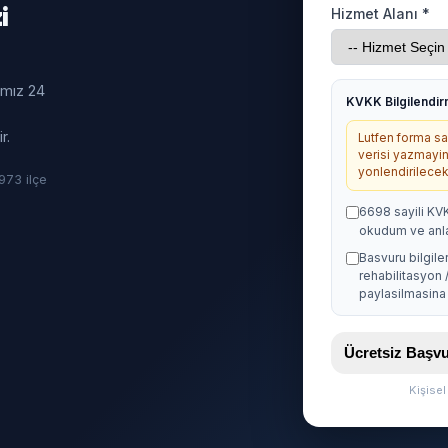
i
Hizmet Alanı *
ımız 24
KVKK Bilgilendi
r.
Lutfen forma sag
verisi yazmayin
yonlendirilecekt
· 973 ilçe
6698 sayili KV
okudum ve anl
Basvuru bilgile
rehabilitasyon 
paylasilmasina 
Ücretsiz Baş
Kişise