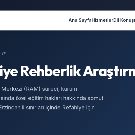
Ana Sayfa
Hizmetler
Dil Konu
iye
iye Rehberlik Araştı
a Merkezi (RAM) süreci, kurum
ında özel eğitim hakları hakkında somut
zincan il sınırları içinde Refahiye için