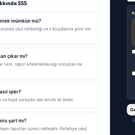
kkında SSS
K
gitmek mümkün mü?
urumda okul rehberliği ve il koşullarına göre izin
an çıkar mı?
r verir; rapor ertelenebileceği sonuçları da
sıl işler?
 kayıt süreçleri aile tercihi ile ilerler.
Ge
oru şart mı?
Ü
işim raporları süreci netleştirir. Refahiye okul