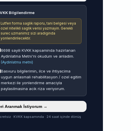
VKK Bilgilendirme
Lutfen forma saglik raporu, tani belgesi veya
ozel nitelikli saglik verisi yazmayin. Gerekli
surec uzmanimiz sizi aradiginda
yonlendirilecektir.
6698 sayili KVKK kapsaminda hazirlanan
Aydinlatma Metni'ni okudum ve anladim.
(Aydinlatma metni)
Basvuru bilgilerimin, ilce ve ihtiyacima
uygun anlasmali rehabilitasyon / ozel egitim
merkezi ile yonlendirme amaciyla
paylasilmasina acik riza veriyorum.
ri Aranmak İstiyorum →
cretsiz · KVKK kapsamında · 24 saat içinde dönüş