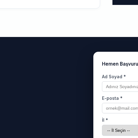
Hemen Başvur
Ad Soyad *
E-posta *
İl *