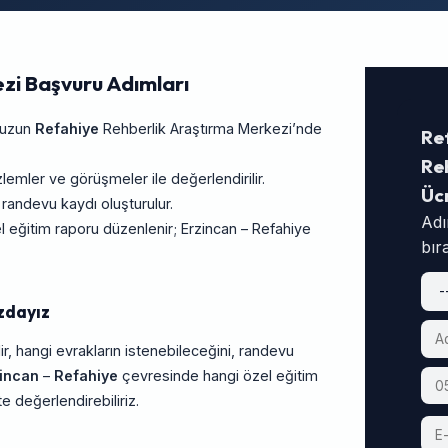
zi Başvuru Adımları
unuzun
Refahiye
Rehberlik Araştırma Merkezi’nde
Re
Reh
ler ve görüşmeler ile değerlendirilir.
Üc
 randevu kaydı oluşturulur.
Adı
 eğitim raporu düzenlenir; Erzincan – Refahiye
bır
zdayız
ir, hangi evrakların istenebileceğini, randevu
incan
–
Refahiye
çevresinde hangi özel eğitim
te değerlendirebiliriz.