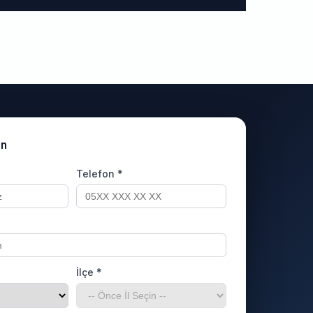
un
Telefon *
İlçe *