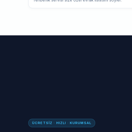
rehberlik servisi size özel evrak listesini söyler.
ÜCRETSIZ · HIZLI · KURUMSAL