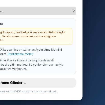
rme
lik raporu, tani belgesi veya ozel nitelikli saglik
. Gerekli surec uzmanimiz sizi aradiginda
ir.
KK kapsaminda hazirlanan Aydinlatma Metni'ni
adim.
(Aydinlatma metni)
rimin, ilce ve ihtiyacima uygun anlasmali
/ ozel egitim merkezi ile yonlendirme amaciyla
acik riza veriyorum.
vurumu Gönder →
l verileriniz KVKK kapsamında korunmaktadır.