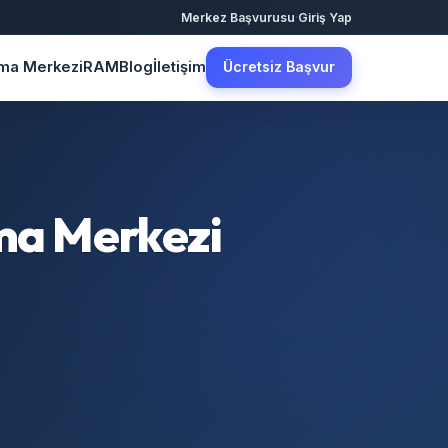
·
Merkez Başvurusu
Giriş Yap
şma Merkezi
RAM
Blog
İletişim
Ücretsiz Başvur
rma Merkezi