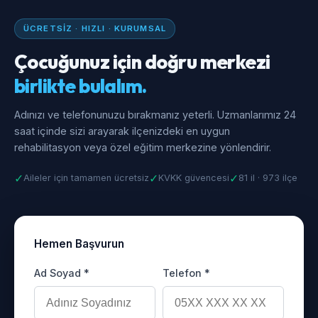
ÜCRETSIZ · HIZLI · KURUMSAL
Çocuğunuz için doğru merkezi
birlikte bulalım.
Adınızı ve telefonunuzu bırakmanız yeterli. Uzmanlarımız 24
saat içinde sizi arayarak ilçenizdeki en uygun
rehabilitasyon veya özel eğitim merkezine yönlendirir.
✓
✓
✓
Aileler için tamamen ücretsiz
KVKK güvencesi
81 il · 973 ilçe
Hemen Başvurun
Ad Soyad *
Telefon *