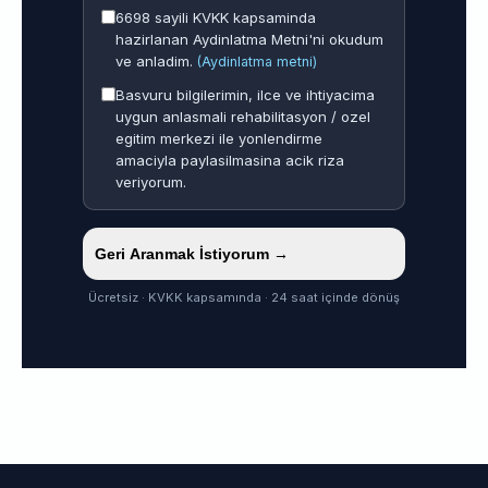
6698 sayili KVKK kapsaminda
hazirlanan Aydinlatma Metni'ni okudum
ve anladim.
(Aydinlatma metni)
Basvuru bilgilerimin, ilce ve ihtiyacima
uygun anlasmali rehabilitasyon / ozel
egitim merkezi ile yonlendirme
amaciyla paylasilmasina acik riza
veriyorum.
Geri Aranmak İstiyorum →
Ücretsiz · KVKK kapsamında · 24 saat içinde dönüş