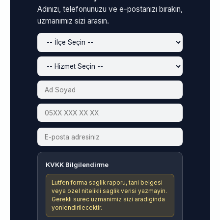
Adınızı, telefonunuzu ve e-postanızı bırakın,
uzmanımız sizi arasın.
KVKK Bilgilendirme
Lutfen forma saglik raporu, tani belgesi
veya ozel nitelikli saglik verisi yazmayin.
Gerekli surec uzmanimiz sizi aradiginda
yonlendirilecektir.