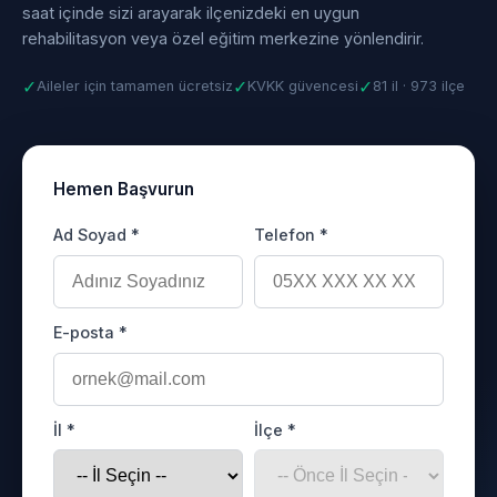
saat içinde sizi arayarak ilçenizdeki en uygun
rehabilitasyon veya özel eğitim merkezine yönlendirir.
✓
✓
✓
Aileler için tamamen ücretsiz
KVKK güvencesi
81 il · 973 ilçe
Hemen Başvurun
Ad Soyad *
Telefon *
E-posta *
İl *
İlçe *