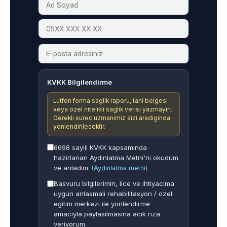
KVKK Bilgilendirme
Lutfen forma saglik raporu, tani belgesi
veya ozel nitelikli saglik verisi yazmayin.
Gerekli surec uzmanimiz sizi aradiginda
yonlendirilecektir.
6698 sayili KVKK kapsaminda
hazirlanan Aydinlatma Metni'ni okudum
ve anladim.
(Aydinlatma metni)
Basvuru bilgilerimin, ilce ve ihtiyacima
uygun anlasmali rehabilitasyon / ozel
egitim merkezi ile yonlendirme
amaciyla paylasilmasina acik riza
veriyorum.