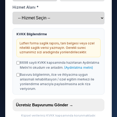
Hizmet Alanı *
KVKK Bilgilendirme
Lutfen forma saglik raporu, tani belgesi veya ozel
nitelikli saglik verisi yazmayin. Gerekli surec
uzmanimiz sizi aradiginda yonlendirilecektir.
6698 sayili KVKK kapsaminda hazirlanan Aydinlatma
Metni'ni okudum ve anladim.
(Aydinlatma metni)
Basvuru bilgilerimin, ilce ve ihtiyacima uygun
anlasmali rehabilitasyon / ozel egitim merkezi ile
yonlendirme amaciyla paylasilmasina acik riza
veriyorum.
Ücretsiz Başvurumu Gönder →
Kişisel verileriniz KVKK kapsamında korunmaktadır.