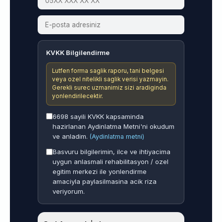
KVKK Bilgilendirme
Lutfen forma saglik raporu, tani belgesi
veya ozel nitelikli saglik verisi yazmayin.
Gerekli surec uzmanimiz sizi aradiginda
yonlendirilecektir.
6698 sayili KVKK kapsaminda
hazirlanan Aydinlatma Metni'ni okudum
ve anladim.
(Aydinlatma metni)
Basvuru bilgilerimin, ilce ve ihtiyacima
uygun anlasmali rehabilitasyon / ozel
egitim merkezi ile yonlendirme
amaciyla paylasilmasina acik riza
veriyorum.