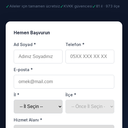
✓
✓
✓
Aileler için tamamen ücretsiz
KVKK güvencesi
81 il · 973 ilçe
Hemen Başvurun
Ad Soyad *
Telefon *
E-posta *
İl *
İlçe *
Hizmet Alanı *