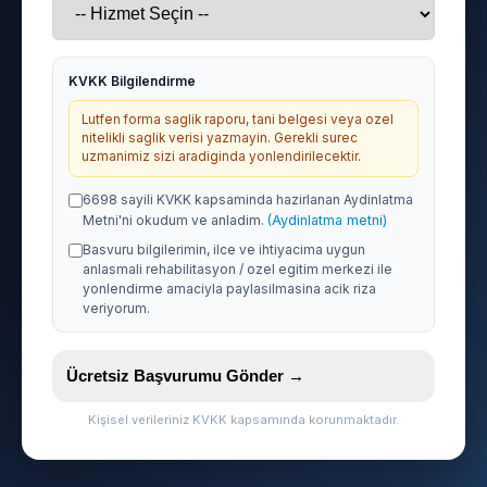
KVKK Bilgilendirme
Lutfen forma saglik raporu, tani belgesi veya ozel
nitelikli saglik verisi yazmayin. Gerekli surec
uzmanimiz sizi aradiginda yonlendirilecektir.
6698 sayili KVKK kapsaminda hazirlanan Aydinlatma
Metni'ni okudum ve anladim.
(Aydinlatma metni)
Basvuru bilgilerimin, ilce ve ihtiyacima uygun
anlasmali rehabilitasyon / ozel egitim merkezi ile
yonlendirme amaciyla paylasilmasina acik riza
veriyorum.
Ücretsiz Başvurumu Gönder →
Kişisel verileriniz KVKK kapsamında korunmaktadır.