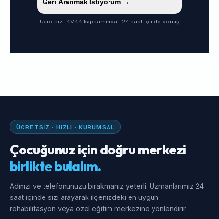
Geri Aranmak İstiyorum →
Ücretsiz · KVKK kapsamında · 24 saat içinde dönüş
ÜCRETSIZ · HIZLI · KURUMSAL
Çocuğunuz için doğru merkezi
birlikte bulalım.
Adınızı ve telefonunuzu bırakmanız yeterli. Uzmanlarımız 24
saat içinde sizi arayarak ilçenizdeki en uygun
rehabilitasyon veya özel eğitim merkezine yönlendirir.