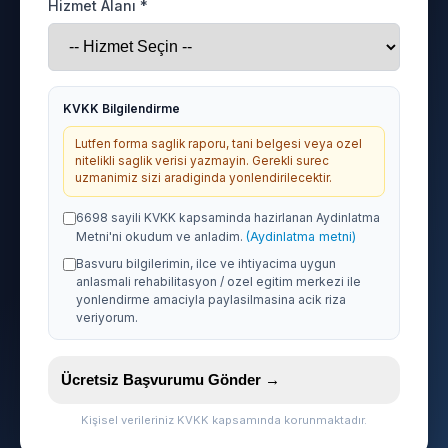
Hizmet Alanı *
KVKK Bilgilendirme
Lutfen forma saglik raporu, tani belgesi veya ozel
nitelikli saglik verisi yazmayin. Gerekli surec
uzmanimiz sizi aradiginda yonlendirilecektir.
6698 sayili KVKK kapsaminda hazirlanan Aydinlatma
Metni'ni okudum ve anladim.
(Aydinlatma metni)
Basvuru bilgilerimin, ilce ve ihtiyacima uygun
anlasmali rehabilitasyon / ozel egitim merkezi ile
yonlendirme amaciyla paylasilmasina acik riza
veriyorum.
Ücretsiz Başvurumu Gönder →
Kişisel verileriniz KVKK kapsamında korunmaktadır.