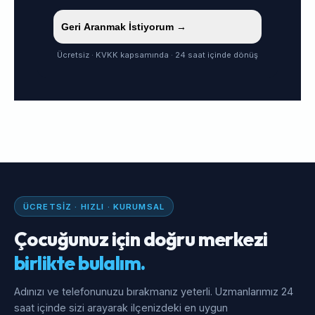
Geri Aranmak İstiyorum →
Ücretsiz · KVKK kapsamında · 24 saat içinde dönüş
ÜCRETSIZ · HIZLI · KURUMSAL
Çocuğunuz için doğru merkezi
birlikte bulalım.
Adınızı ve telefonunuzu bırakmanız yeterli. Uzmanlarımız 24
saat içinde sizi arayarak ilçenizdeki en uygun