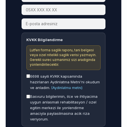
KVKK Bilgilendirme
Lutfen forma saglik raporu, tani belgesi
veya ozel nitelikli saglik verisi yazmayin.
Gerekli surec uzmanimiz sizi aradiginda
yonlendirilecektir.
6698 sayili KVKK kapsaminda
hazirlanan Aydinlatma Metni'ni okudum
ve anladim.
(Aydinlatma metni)
Basvuru bilgilerimin, ilce ve ihtiyacima
uygun anlasmali rehabilitasyon / ozel
egitim merkezi ile yonlendirme
amaciyla paylasilmasina acik riza
veriyorum.