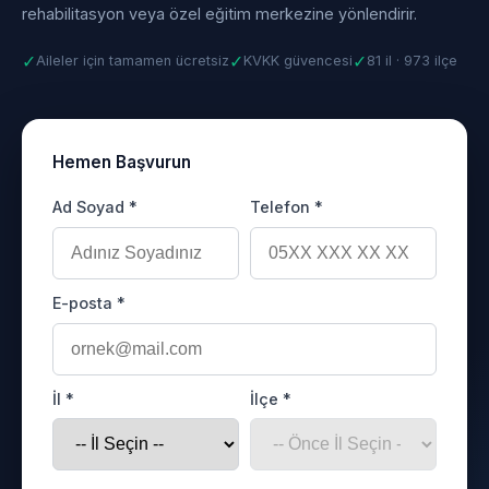
rehabilitasyon veya özel eğitim merkezine yönlendirir.
✓
✓
✓
Aileler için tamamen ücretsiz
KVKK güvencesi
81 il · 973 ilçe
Hemen Başvurun
Ad Soyad *
Telefon *
E-posta *
İl *
İlçe *