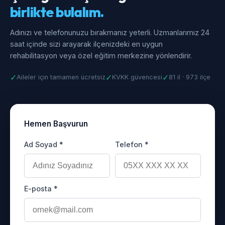
birlikte bulalım.
Adınızı ve telefonunuzu bırakmanız yeterli. Uzmanlarımız 24
saat içinde sizi arayarak ilçenizdeki en uygun
rehabilitasyon veya özel eğitim merkezine yönlendirir.
✓
✓
✓
Aileler için tamamen ücretsiz
KVKK güvencesi
81 il · 973 ilçe
Hemen Başvurun
Ad Soyad *
Telefon *
E-posta *