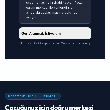
uygun anlasmali rehabilitasyon / ozel
egitim merkezi ile yonlendirme
amaciyla paylasilmasina acik riza
veriyorum.
Geri Aranmak İstiyorum →
Ücretsiz · KVKK kapsamında · 24 saat içinde dönüş
ÜCRETSIZ · HIZLI · KURUMSAL
Çocuğunuz için doğru merkezi