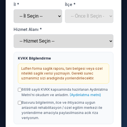
İl *
İlçe *
Hizmet Alanı *
KVKK Bilgilendirme
Lutfen forma saglik raporu, tani belgesi veya ozel
nitelikli saglik verisi yazmayin. Gerekli surec
uzmanimiz sizi aradiginda yonlendirilecektir.
6698 sayili KVKK kapsaminda hazirlanan Aydinlatma
Metni'ni okudum ve anladim.
(Aydinlatma metni)
Basvuru bilgilerimin, ilce ve ihtiyacima uygun
anlasmali rehabilitasyon / ozel egitim merkezi ile
yonlendirme amaciyla paylasilmasina acik riza
veriyorum.