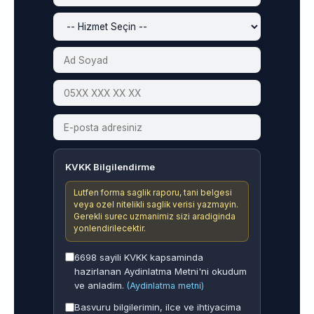
KVKK Bilgilendirme
Lutfen forma saglik raporu, tani belgesi
veya ozel nitelikli saglik verisi yazmayin.
Gerekli surec uzmanimiz sizi aradiginda
yonlendirilecektir.
6698 sayili KVKK kapsaminda
hazirlanan Aydinlatma Metni'ni okudum
ve anladim.
(Aydinlatma metni)
Basvuru bilgilerimin, ilce ve ihtiyacima