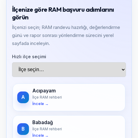
İlçenize göre RAM başvuru adımlarını
görün
İlçenizi seçin; RAM randevu hazırlığı, değerlendirme
günü ve rapor sonrası yönlendirme sürecini yerel
sayfada inceleyin.
Hızlı ilçe seçimi
Acıpayam
A
İlçe RAM rehberi
İncele →
Babadağ
B
İlçe RAM rehberi
İncele →