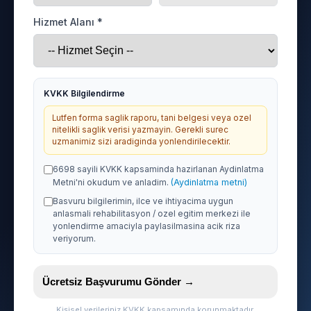
Hizmet Alanı *
KVKK Bilgilendirme
Lutfen forma saglik raporu, tani belgesi veya ozel
nitelikli saglik verisi yazmayin. Gerekli surec
uzmanimiz sizi aradiginda yonlendirilecektir.
6698 sayili KVKK kapsaminda hazirlanan Aydinlatma
Metni'ni okudum ve anladim.
(Aydinlatma metni)
Basvuru bilgilerimin, ilce ve ihtiyacima uygun
anlasmali rehabilitasyon / ozel egitim merkezi ile
yonlendirme amaciyla paylasilmasina acik riza
veriyorum.
Ücretsiz Başvurumu Gönder →
Kişisel verileriniz KVKK kapsamında korunmaktadır.