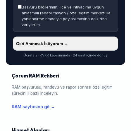
Basvuru bilgilerimin, ilce ve ihtiyacima uygun
anlasmali rehabilitasyon / ozel egitim merkezi ile
yonlendirme amaciyla paylasilmasina acik riza
veriyorum.
Geri Aranmak İstiyorum →
Ücretsiz · KVKK kapsamında · 24 saat içinde dönüş
Çorum RAM Rehberi
RAM başvurusu, randevu ve rapor sonrası özel eğitim
sürecini il bazlı inceleyin.
RAM sayfasına git →
Hizmet Alanları