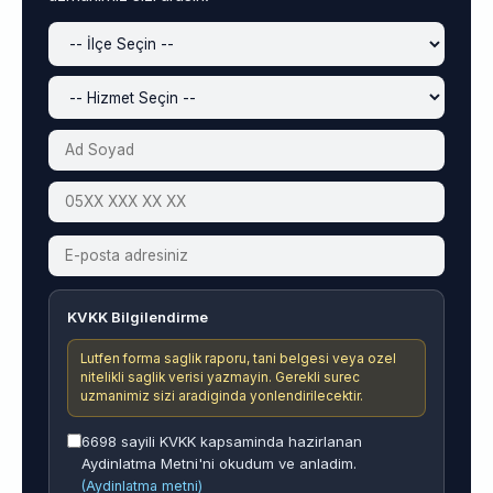
KVKK Bilgilendirme
Lutfen forma saglik raporu, tani belgesi veya ozel
nitelikli saglik verisi yazmayin. Gerekli surec
uzmanimiz sizi aradiginda yonlendirilecektir.
6698 sayili KVKK kapsaminda hazirlanan
Aydinlatma Metni'ni okudum ve anladim.
(Aydinlatma metni)