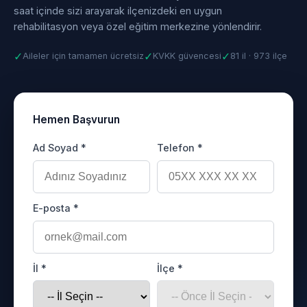
saat içinde sizi arayarak ilçenizdeki en uygun
rehabilitasyon veya özel eğitim merkezine yönlendirir.
✓
✓
✓
Aileler için tamamen ücretsiz
KVKK güvencesi
81 il · 973 ilçe
Hemen Başvurun
Ad Soyad *
Telefon *
E-posta *
İl *
İlçe *