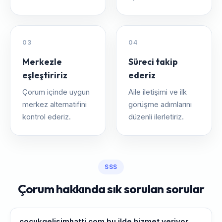
03
04
Merkezle
Süreci takip
eşleştiririz
ederiz
Çorum içinde uygun
Aile iletişimi ve ilk
merkez alternatifini
görüşme adımlarını
kontrol ederiz.
düzenli ilerletiriz.
SSS
Çorum hakkında sık sorulan sorular
cocukgelisimhatti.com bu ilde hizmet veriyor