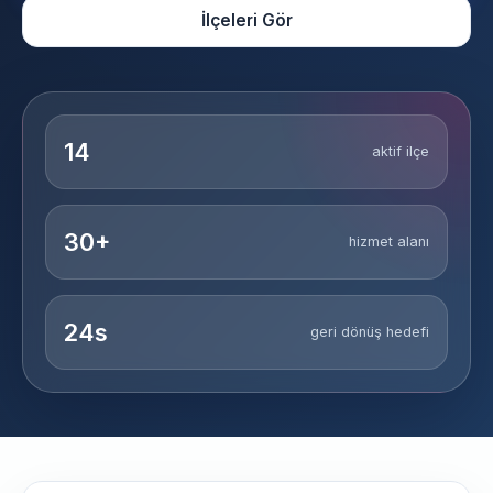
İlçeleri Gör
14
aktif ilçe
30+
hizmet alanı
24s
geri dönüş hedefi