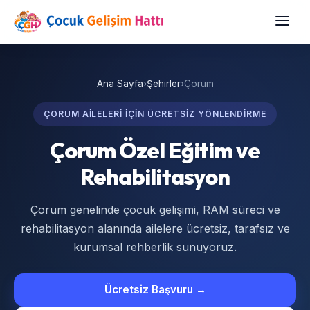
Ana Sayfa
›
Şehirler
›
Çorum
ÇORUM AILELERI IÇIN ÜCRETSIZ YÖNLENDIRME
Çorum Özel Eğitim ve
Rehabilitasyon
Çorum genelinde çocuk gelişimi, RAM süreci ve
rehabilitasyon alanında ailelere ücretsiz, tarafsız ve
kurumsal rehberlik sunuyoruz.
Ücretsiz Başvuru →