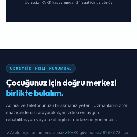
Ücretsiz · KVKK kapsamında · 24 saat içinde dönüş
ÜCRETSIZ · HIZLI · KURUMSAL
Çocuğunuz için doğru merkezi
birlikte bulalım.
Adınızı ve telefonunuzu bırakmanız yeterli. Uzmanlarımız 24
saat içinde sizi arayarak ilçenizdeki en uygun
rehabilitasyon veya özel eğitim merkezine yönlendirir.
✓
✓
✓
Aileler için tamamen ücretsiz
KVKK güvencesi
81 il · 973 ilçe