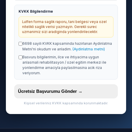
KVKK Bilgilendirme
Lutfen forma saglik raporu, tani belgesi veya ozel
nitelikli saglik verisi yazmayin. Gerekli surec
uzmanimiz sizi aradiginda yonlendirilecektir.
6698 sayili KVKK kapsaminda hazirlanan Aydinlatma
Metni'ni okudum ve anladim.
(Aydinlatma metni)
Basvuru bilgilerimin, ilce ve ihtiyacima uygun
anlasmali rehabilitasyon / ozel egitim merkezi ile
yonlendirme amaciyla paylasilmasina acik riza
veriyorum.
Ücretsiz Başvurumu Gönder →
Kişisel verileriniz KVKK kapsamında korunmaktadır.