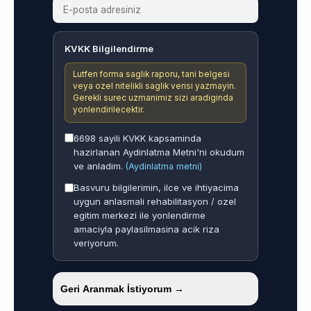
KVKK Bilgilendirme
Lutfen forma saglik raporu, tani belgesi
veya ozel nitelikli saglik verisi yazmayin.
Gerekli surec uzmanimiz sizi aradiginda
yonlendirilecektir.
6698 sayili KVKK kapsaminda
hazirlanan Aydinlatma Metni'ni okudum
ve anladim.
(Aydinlatma metni)
Basvuru bilgilerimin, ilce ve ihtiyacima
uygun anlasmali rehabilitasyon / ozel
egitim merkezi ile yonlendirme
amaciyla paylasilmasina acik riza
veriyorum.
Geri Aranmak İstiyorum →