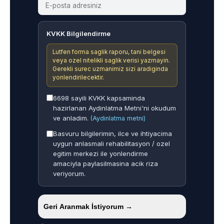
KVKK Bilgilendirme
Lutfen forma saglik raporu, tani belgesi
veya ozel nitelikli saglik verisi yazmayin.
Gerekli surec uzmanimiz sizi aradiginda
yonlendirilecektir.
6698 sayili KVKK kapsaminda
hazirlanan Aydinlatma Metni'ni okudum
ve anladim.
(Aydinlatma metni)
Basvuru bilgilerimin, ilce ve ihtiyacima
uygun anlasmali rehabilitasyon / ozel
egitim merkezi ile yonlendirme
amaciyla paylasilmasina acik riza
veriyorum.
Geri Aranmak İstiyorum →