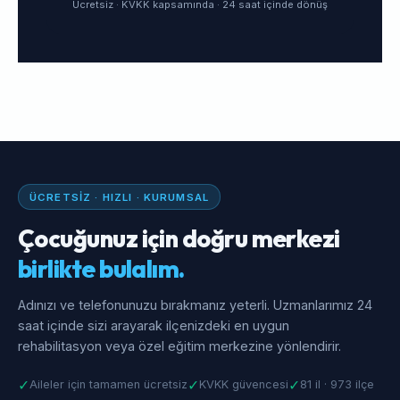
Ücretsiz · KVKK kapsamında · 24 saat içinde dönüş
ÜCRETSIZ · HIZLI · KURUMSAL
Çocuğunuz için doğru merkezi
birlikte bulalım.
Adınızı ve telefonunuzu bırakmanız yeterli. Uzmanlarımız 24
saat içinde sizi arayarak ilçenizdeki en uygun
rehabilitasyon veya özel eğitim merkezine yönlendirir.
✓
✓
✓
Aileler için tamamen ücretsiz
KVKK güvencesi
81 il · 973 ilçe