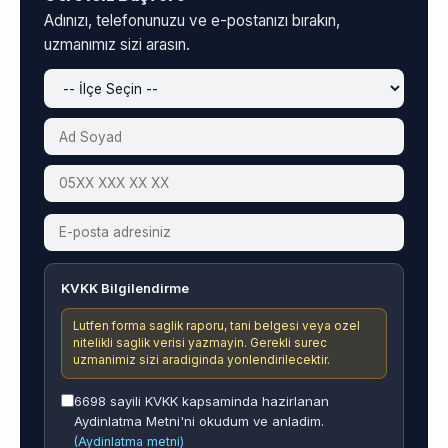
Adınızı, telefonunuzu ve e-postanızı bırakın,
uzmanımız sizi arasın.
KVKK Bilgilendirme
Lutfen forma saglik raporu, tani belgesi veya ozel
nitelikli saglik verisi yazmayin. Gerekli surec
uzmanimiz sizi aradiginda yonlendirilecektir.
6698 sayili KVKK kapsaminda hazirlanan
Aydinlatma Metni'ni okudum ve anladim.
(Aydinlatma metni)