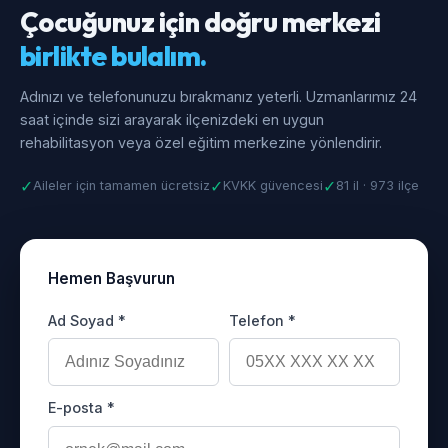
Çocuğunuz için doğru merkezi
birlikte bulalım.
Adınızı ve telefonunuzu bırakmanız yeterli. Uzmanlarımız 24
saat içinde sizi arayarak ilçenizdeki en uygun
rehabilitasyon veya özel eğitim merkezine yönlendirir.
✓
✓
✓
Aileler için tamamen ücretsiz
KVKK güvencesi
81 il · 973 ilçe
Hemen Başvurun
Ad Soyad *
Telefon *
E-posta *