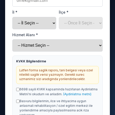
İl *
İlçe *
Hizmet Alanı *
KVKK Bilgilendirme
Lutfen forma saglik raporu, tani belgesi veya ozel
nitelikli saglik verisi yazmayin. Gerekli surec
uzmanimiz sizi aradiginda yonlendirilecektir.
6698 sayili KVKK kapsaminda hazirlanan Aydinlatma
Metni'ni okudum ve anladim.
(Aydinlatma metni)
Basvuru bilgilerimin, ilce ve ihtiyacima uygun
anlasmali rehabilitasyon / ozel egitim merkezi ile
yonlendirme amaciyla paylasilmasina acik riza
veriyorum.