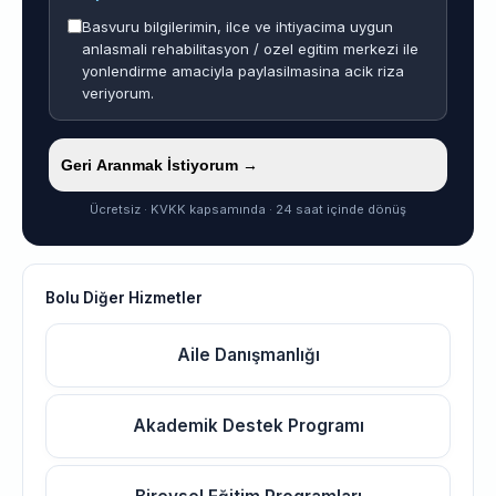
Basvuru bilgilerimin, ilce ve ihtiyacima uygun
anlasmali rehabilitasyon / ozel egitim merkezi ile
yonlendirme amaciyla paylasilmasina acik riza
veriyorum.
Geri Aranmak İstiyorum →
Ücretsiz · KVKK kapsamında · 24 saat içinde dönüş
Bolu Diğer Hizmetler
Aile Danışmanlığı
Akademik Destek Programı