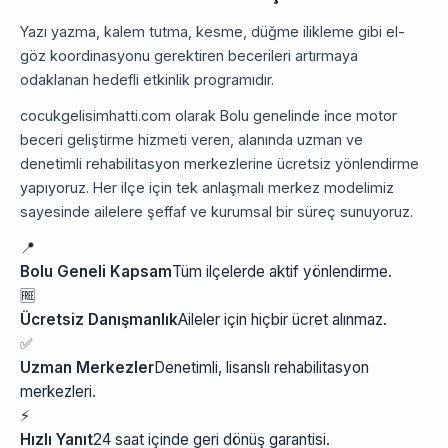
Yazı yazma, kalem tutma, kesme, düğme ilikleme gibi el-
göz koordinasyonu gerektiren becerileri artırmaya
odaklanan hedefli etkinlik programıdır.
cocukgelisimhatti.com olarak Bolu genelinde i̇nce motor
beceri geliştirme hizmeti veren, alanında uzman ve
denetimli rehabilitasyon merkezlerine ücretsiz yönlendirme
yapıyoruz. Her ilçe için tek anlaşmalı merkez modelimiz
sayesinde ailelere şeffaf ve kurumsal bir süreç sunuyoruz.
📍
Bolu Geneli Kapsam
Tüm ilçelerde aktif yönlendirme.
🆓
Ücretsiz Danışmanlık
Aileler için hiçbir ücret alınmaz.
✅
Uzman Merkezler
Denetimli, lisanslı rehabilitasyon
merkezleri.
⚡
Hızlı Yanıt
24 saat içinde geri dönüş garantisi.