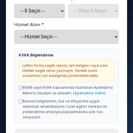
Hizmet Alanı *
KVKK Bilgilendirme
Lutfen forma saglik raporu, tani belgesi veya ozel
nitelikli saglik verisi yazmayin. Gerekli surec
uzmanimiz sizi aradiginda yonlendirilecektir.
6698 sayili KVKK kapsaminda hazirlanan Aydinlatma
Metni'ni okudum ve anladim.
(Aydinlatma metni)
Basvuru bilgilerimin, ilce ve ihtiyacima uygun
anlasmali rehabilitasyon / ozel egitim merkezi ile
yonlendirme amaciyla paylasilmasina acik riza
veriyorum.