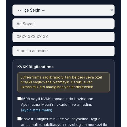
KVKK Bilgilendirme
Lutfen forma saglik raporu, tani belgesi veya ozel
nitelikli saglik verisi yazmayin. Gerekli surec
uzmanimiz sizi aradiginda yonlendirilecektir.
6698 sayili KVKK kapsaminda hazirlanan
Aydinlatma Metni'ni okudum ve anladim.
(Aydinlatma metni)
Basvuru bilgilerimin, ilce ve ihtiyacima uygun
anlasmali rehabilitasyon / ozel egitim merkezi ile