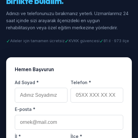
birlikte bulalım.
Adınızı ve telefonunuzu bırakmanız yeterli. Uzmanlarımız 24
saat içinde sizi arayarak ilçenizdeki en uygun
rehabilitasyon veya özel eğitim merkezine yönlendirir.
✓
✓
✓
Aileler için tamamen ücretsiz
KVKK güvencesi
81 il · 973 ilçe
Hemen Başvurun
Ad Soyad *
Telefon *
E-posta *
İl *
İlçe *