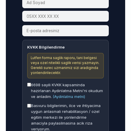
KVKK Bilgilendirme
Lutfen forma saglik raporu, tani belgesi
veya ozel nitelikli saglik verisi yazmayin.
Gerekli surec uzmanimiz sizi aradiginda
yonlendirilecektir.
6698 sayili KVKK kapsaminda
hazirlanan Aydinlatma Metni'ni okudum
ve anladim.
(Aydinlatma metni)
Basvuru bilgilerimin, ilce ve ihtiyacima
uygun anlasmali rehabilitasyon / ozel
egitim merkezi ile yonlendirme
amaciyla paylasilmasina acik riza
veriyorum.