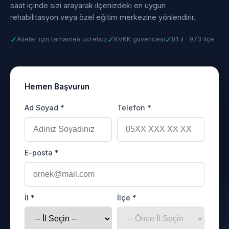
saat içinde sizi arayarak ilçenizdeki en uygun
rehabilitasyon veya özel eğitim merkezine yönlendirir.
✓
✓
✓
Aileler için tamamen ücretsiz
KVKK güvencesi
81 il · 973 ilçe
Hemen Başvurun
Ad Soyad *
Telefon *
E-posta *
İl *
İlçe *