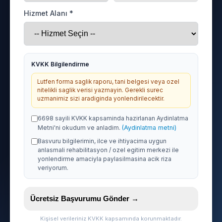
Hizmet Alanı *
KVKK Bilgilendirme
Lutfen forma saglik raporu, tani belgesi veya ozel
nitelikli saglik verisi yazmayin. Gerekli surec
uzmanimiz sizi aradiginda yonlendirilecektir.
6698 sayili KVKK kapsaminda hazirlanan Aydinlatma
Metni'ni okudum ve anladim.
(Aydinlatma metni)
Basvuru bilgilerimin, ilce ve ihtiyacima uygun
anlasmali rehabilitasyon / ozel egitim merkezi ile
yonlendirme amaciyla paylasilmasina acik riza
veriyorum.
Ücretsiz Başvurumu Gönder →
Kişisel verileriniz KVKK kapsamında korunmaktadır.