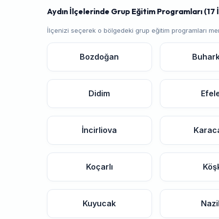
Aydın İlçelerinde Grup Eğitim Programları (17 İ
İlçenizi seçerek o bölgedeki grup eğitim programları me
Bozdoğan
Buhar
Didim
Efel
İncirliova
Karac
Koçarlı
Köş
Kuyucak
Nazil