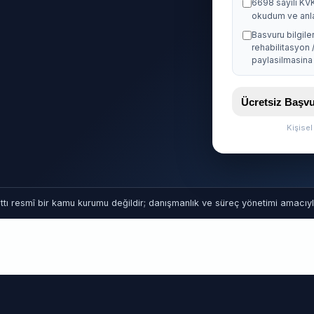
6698 sayili KV
okudum ve anl
Basvuru bilgile
rehabilitasyon 
paylasilmasina 
Ücretsiz Baş
Kişise
tı resmî bir kamu kurumu değildir; danışmanlık ve süreç yönetimi amacıyla