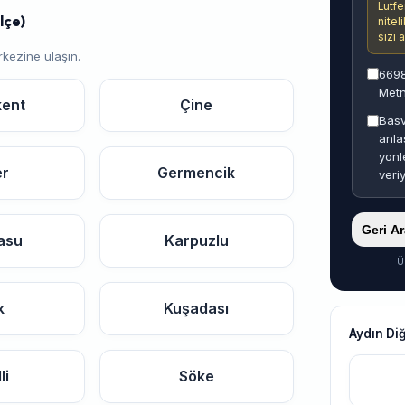
Lutfe
lçe)
nitel
sizi 
rkezine ulaşın.
6698
Metn
kent
Çine
Basv
anla
yonl
er
Germencik
veri
Geri A
asu
Karpuzlu
Ü
k
Kuşadası
Aydın Di
li
Söke