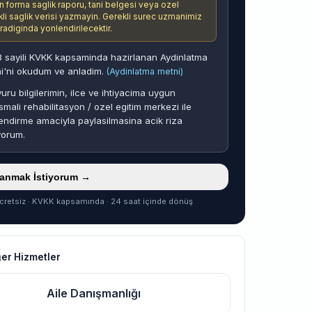
n forma saglik raporu, tani belgesi veya ozel
ikli saglik verisi yazmayin. Gerekli surec uzmanimiz
aradiginda yonlendirilecektir.
 sayili KVKK kapsaminda hazirlanan Aydinlatma
i'ni okudum ve anladim.
(Aydinlatma metni)
uru bilgilerimin, ilce ve ihtiyacima uygun
smali rehabilitasyon / ozel egitim merkezi ile
endirme amaciyla paylasilmasina acik riza
yorum.
ranmak İstiyorum →
cretsiz · KVKK kapsamında · 24 saat içinde dönüş
ğer Hizmetler
Aile Danışmanlığı