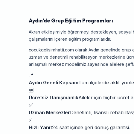
Aydın'de Grup Eğitim Programları
Akran etkileşimiyle öğrenmeyi destekleyen, sosyal be
çalışmalarını içeren eğitim programlarıdır.
cocukgelisimhatti.com olarak Aydın genelinde grup e
uzman ve denetimli rehabilitasyon merkezlerine ücre
anlaşmalı merkez modelimiz sayesinde ailelere şeff
📍
Aydın Geneli Kapsam
Tüm ilçelerde aktif yönl
🆓
Ücretsiz Danışmanlık
Aileler için hiçbir ücret 
✅
Uzman Merkezler
Denetimli, lisanslı rehabilit
⚡
Hızlı Yanıt
24 saat içinde geri dönüş garantisi.