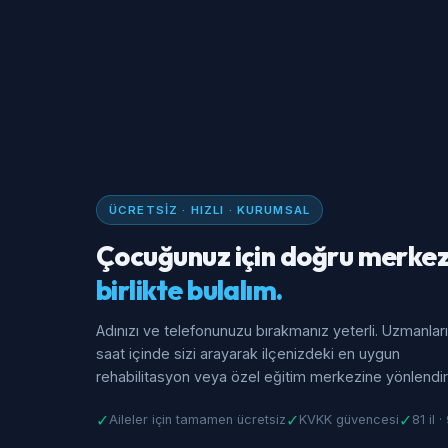
ÜCRETSIZ · HIZLI · KURUMSAL
Çocuğunuz için doğru merkez
birlikte bulalım.
Adınızı ve telefonunuzu bırakmanız yeterli. Uzmanlar
saat içinde sizi arayarak ilçenizdeki en uygun
rehabilitasyon veya özel eğitim merkezine yönlendiri
✓
✓
✓
Aileler için tamamen ücretsiz
KVKK güvencesi
81 il 