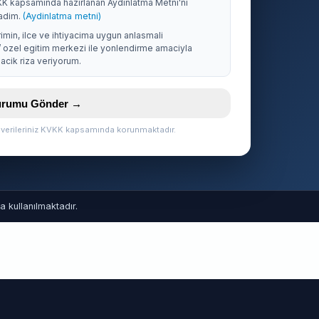
KK kapsaminda hazirlanan Aydinlatma Metni'ni
adim.
(Aydinlatma metni)
rimin, ilce ve ihtiyacima uygun anlasmali
/ ozel egitim merkezi ile yonlendirme amaciyla
acik riza veriyorum.
vurumu Gönder →
l verileriniz KVKK kapsamında korunmaktadır.
 kullanılmaktadır.