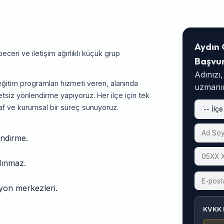
Aydın 
ceri ve iletişim ağırlıklı küçük grup
Başvu
Adınızı
ğitim programları hizmeti veren, alanında
uzmanım
tsiz yönlendirme yapıyoruz. Her ilçe için tek
af ve kurumsal bir süreç sunuyoruz.
endirme.
alınmaz.
asyon merkezleri.
KVKK 