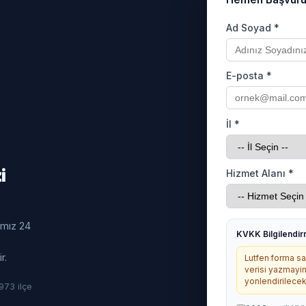
Ad Soyad *
E-posta *
İl *
i
Hizmet Alanı *
ımız 24
KVKK Bilgilendi
r.
Lutfen forma sag
verisi yazmayin
yonlendirilecekt
· 973 ilçe