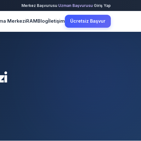
·
·
Merkez Başvurusu
Uzman Başvurusu
Giriş Yap
şma Merkezi
RAM
Blog
İletişim
Ücretsiz Başvur
zi