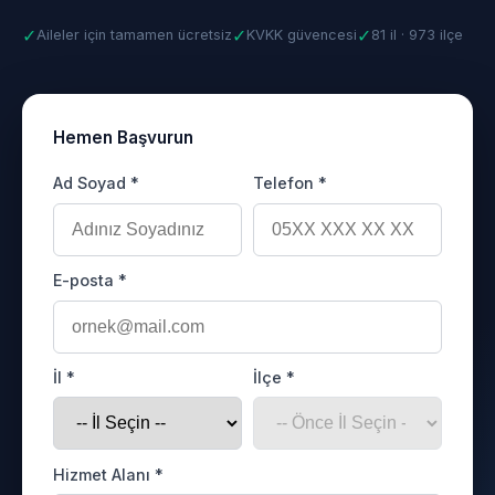
✓
✓
✓
Aileler için tamamen ücretsiz
KVKK güvencesi
81 il · 973 ilçe
Hemen Başvurun
Ad Soyad *
Telefon *
E-posta *
İl *
İlçe *
Hizmet Alanı *