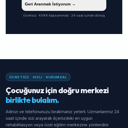
Geri Aranmak İstiyorum →
Ücretsiz · KVKK kapsamında · 24 saat içinde dönüş
ÜCRETSIZ · HIZLI · KURUMSAL
Çocuğunuz için doğru merkezi
birlikte bulalım.
Adınızı ve telefonunuzu bırakmanız yeterli. Uzmanlarımız 24
saat içinde sizi arayarak ilçenizdeki en uygun
rehabilitasyon veya özel eğitim merkezine yönlendirir.