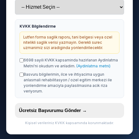
KVKK Bilgilendirme
Lutfen forma saglik raporu, tani belgesi veya ozel
nitelikli saglik verisi yazmayin. Gerekli surec
uzmanimiz sizi aradiginda yonlendirilecektir.
6698 sayili KVKK kapsaminda hazirlanan Aydinlatma
Metni'ni okudum ve anladim.
(Aydinlatma metni)
Basvuru bilgilerimin, ilce ve ihtiyacima uygun
anlasmali rehabilitasyon / ozel egitim merkezi ile
yonlendirme amaciyla paylasilmasina acik riza
veriyorum.
Ücretsiz Başvurumu Gönder →
Kişisel verileriniz KVKK kapsamında korunmaktadır.