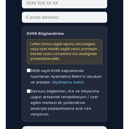
KVKK Bilgilendirme
Lutfen forma saglik raporu, tani belgesi
veya ozel nitelikli saglik verisi yazmayin.
Gerekli surec uzmanimiz sizi aradiginda
yonlendirilecektir.
6698 sayili KVKK kapsaminda
hazirlanan Aydinlatma Metni'ni okudum
ve anladim.
(Aydinlatma metni)
Basvuru bilgilerimin, ilce ve ihtiyacima
uygun anlasmali rehabilitasyon / ozel
egitim merkezi ile yonlendirme
amaciyla paylasilmasina acik riza
veriyorum.