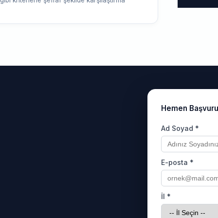
 gibi kriterlerle şeffaf şekilde karşılaştırma
Hemen Başvur
Ad Soyad *
E-posta *
İl *