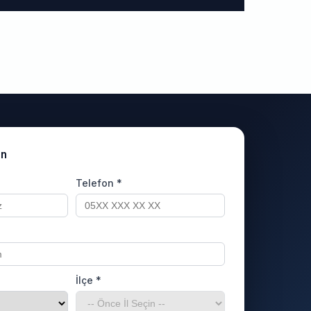
un
Telefon *
İlçe *