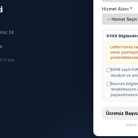
i
Hizmet Alanı *
ımız 24
KVKK Bilgilendi
r.
Lutfen forma sag
verisi yazmayin
yonlendirilecekt
· 973 ilçe
6698 sayili KV
okudum ve anl
Basvuru bilgile
rehabilitasyon 
paylasilmasina 
Ücretsiz Baş
Kişise