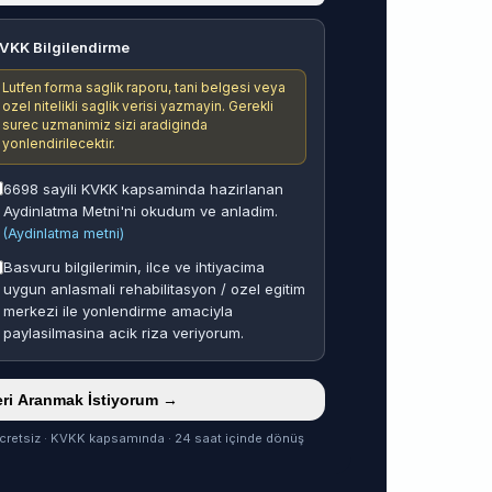
VKK Bilgilendirme
Lutfen forma saglik raporu, tani belgesi veya
ozel nitelikli saglik verisi yazmayin. Gerekli
surec uzmanimiz sizi aradiginda
yonlendirilecektir.
6698 sayili KVKK kapsaminda hazirlanan
Aydinlatma Metni'ni okudum ve anladim.
(Aydinlatma metni)
Basvuru bilgilerimin, ilce ve ihtiyacima
uygun anlasmali rehabilitasyon / ozel egitim
merkezi ile yonlendirme amaciyla
paylasilmasina acik riza veriyorum.
ri Aranmak İstiyorum →
cretsiz · KVKK kapsamında · 24 saat içinde dönüş