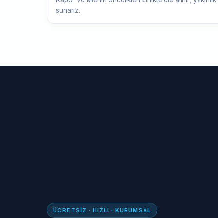
Rapor ve ailenin öncelikleri birlikte ele alınır; yakınlık
sunarız.
ÜCRETSIZ · HIZLI · KURUMSAL