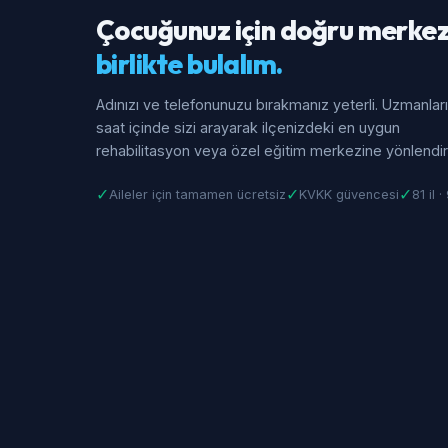
Çocuğunuz için doğru merkez
birlikte bulalım.
Adınızı ve telefonunuzu bırakmanız yeterli. Uzmanlar
saat içinde sizi arayarak ilçenizdeki en uygun
rehabilitasyon veya özel eğitim merkezine yönlendiri
✓
✓
✓
Aileler için tamamen ücretsiz
KVKK güvencesi
81 il 