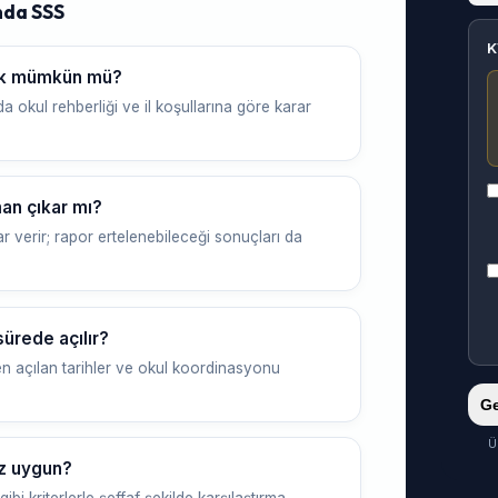
nda SSS
K
mek mümkün mü?
a okul rehberliği ve il koşullarına göre karar
an çıkar mı?
r verir; rapor ertelenebileceği sonuçları da
ürede açılır?
n açılan tarihler ve okul koordinasyonu
Ge
Ü
ez uygun?