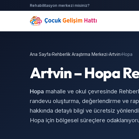
Rehabilitasyon merkezi misiniz?
Ana Sayfa
›
Rehberlik Araştırma Merkezi
›
Artvin
›
Hopa
Artvin – Hopa Re
Hopa
mahalle ve okul çevresinde Rehber
randevu oluşturma, değerlendirme ve rapo
hakkında detaylı bilgi ve ücretsiz yönlendir
Hopa için bölgesel süreçlere odaklanıyor