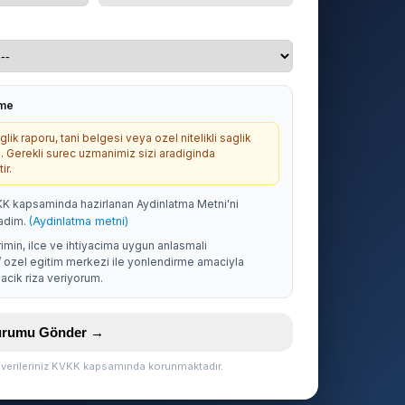
rme
lik raporu, tani belgesi veya ozel nitelikli saglik
. Gerekli surec uzmanimiz sizi aradiginda
ir.
KK kapsaminda hazirlanan Aydinlatma Metni'ni
adim.
(Aydinlatma metni)
rimin, ilce ve ihtiyacima uygun anlasmali
/ ozel egitim merkezi ile yonlendirme amaciyla
acik riza veriyorum.
vurumu Gönder →
l verileriniz KVKK kapsamında korunmaktadır.