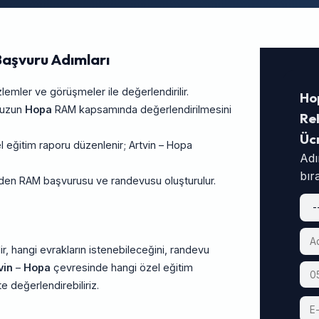
aşvuru Adımları
ler ve görüşmeler ile değerlendirilir.
Ho
unuzun
Hopa
RAM kapsamında değerlendirilmesini
Reh
Üc
 eğitim raporu düzenlenir; Artvin – Hopa
Adı
bır
rinden RAM başvurusu ve randevusu oluşturulur.
ir, hangi evrakların istenebileceğini, randevu
vin
–
Hopa
çevresinde hangi özel eğitim
te değerlendirebiliriz.