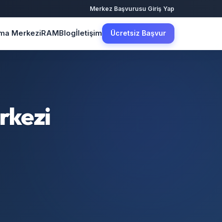
·
Merkez Başvurusu
Giriş Yap
şma Merkezi
RAM
Blog
İletişim
Ücretsiz Başvur
rkezi