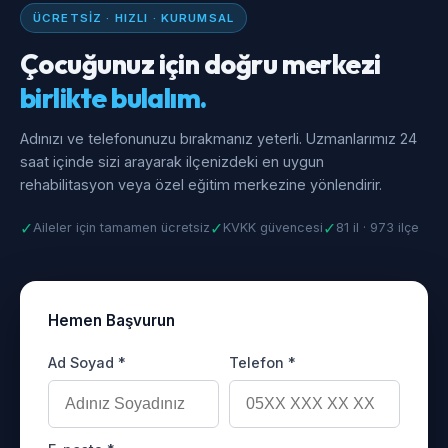
ÜCRETSIZ · HIZLI · KURUMSAL
Çocuğunuz için doğru merkezi
birlikte bulalım.
Adınızı ve telefonunuzu bırakmanız yeterli. Uzmanlarımız 24
saat içinde sizi arayarak ilçenizdeki en uygun
rehabilitasyon veya özel eğitim merkezine yönlendirir.
✓
✓
✓
Aileler için tamamen ücretsiz
KVKK güvencesi
81 il · 973 ilçe
Hemen Başvurun
Ad Soyad *
Telefon *