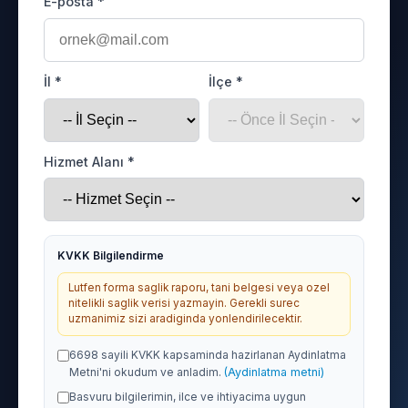
E-posta *
İl *
İlçe *
Hizmet Alanı *
KVKK Bilgilendirme
Lutfen forma saglik raporu, tani belgesi veya ozel
nitelikli saglik verisi yazmayin. Gerekli surec
uzmanimiz sizi aradiginda yonlendirilecektir.
6698 sayili KVKK kapsaminda hazirlanan Aydinlatma
Metni'ni okudum ve anladim.
(Aydinlatma metni)
Basvuru bilgilerimin, ilce ve ihtiyacima uygun