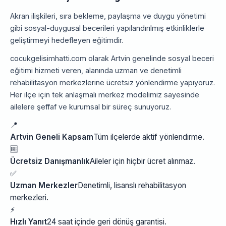
Akran ilişkileri, sıra bekleme, paylaşma ve duygu yönetimi
gibi sosyal-duygusal becerileri yapılandırılmış etkinliklerle
geliştirmeyi hedefleyen eğitimdir.
cocukgelisimhatti.com olarak Artvin genelinde sosyal beceri
eğitimi hizmeti veren, alanında uzman ve denetimli
rehabilitasyon merkezlerine ücretsiz yönlendirme yapıyoruz.
Her ilçe için tek anlaşmalı merkez modelimiz sayesinde
ailelere şeffaf ve kurumsal bir süreç sunuyoruz.
📍
Artvin Geneli Kapsam
Tüm ilçelerde aktif yönlendirme.
🆓
Ücretsiz Danışmanlık
Aileler için hiçbir ücret alınmaz.
✅
Uzman Merkezler
Denetimli, lisanslı rehabilitasyon
merkezleri.
⚡
Hızlı Yanıt
24 saat içinde geri dönüş garantisi.