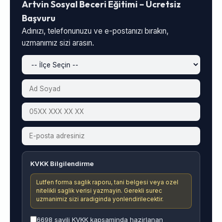
Artvin Sosyal Beceri Eğitimi – Ücretsiz
Başvuru
Adınızı, telefonunuzu ve e-postanızı bırakın,
uzmanımız sizi arasın.
KVKK Bilgilendirme
Lutfen forma saglik raporu, tani belgesi veya ozel
nitelikli saglik verisi yazmayin. Gerekli surec
uzmanimiz sizi aradiginda yonlendirilecektir.
6698 sayili KVKK kapsaminda hazirlanan