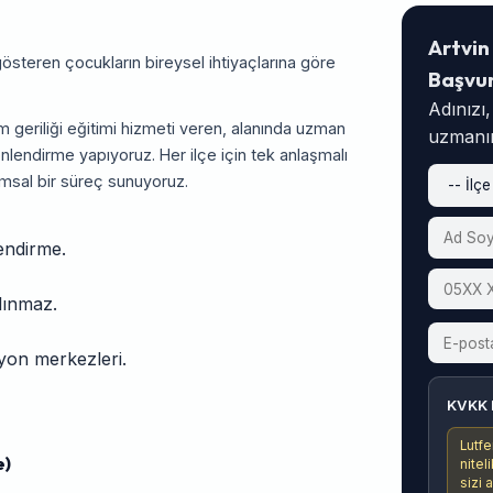
Artvin
 gösteren çocukların bireysel ihtiyaçlarına göre
Başvu
Adınızı
m geriliği eğitimi hizmeti veren, alanında uzman
uzmanım
nlendirme yapıyoruz. Her ilçe için tek anlaşmalı
msal bir süreç sunuyoruz.
endirme.
alınmaz.
asyon merkezleri.
KVKK 
Lutfe
e)
nitel
sizi 