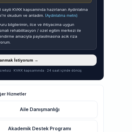
 sayili KVKK kapsaminda hazirlanan Aydinlatma
i'ni okudum ve anladim.
(Aydinlatma metni)
uru bilgilerimin, ilce ve ihtiyacima uygun
smali rehabilitasyon / ozel egitim merkezi ile
endirme amaciyla paylasilmasina acik riza
yorum.
ranmak İstiyorum →
cretsiz · KVKK kapsamında · 24 saat içinde dönüş
iğer Hizmetler
Aile Danışmanlığı
Akademik Destek Programı