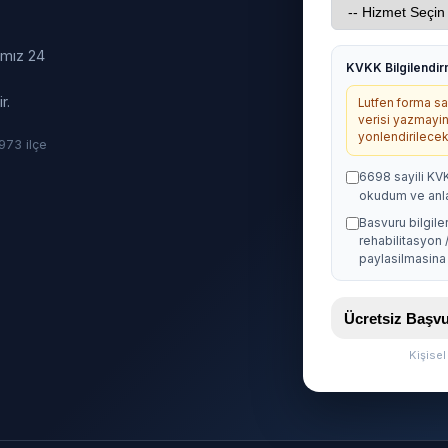
ımız 24
KVKK Bilgilendi
r.
Lutfen forma sag
verisi yazmayin
yonlendirilecekt
· 973 ilçe
6698 sayili KV
okudum ve anl
Basvuru bilgile
rehabilitasyon 
paylasilmasina 
Ücretsiz Baş
Kişise