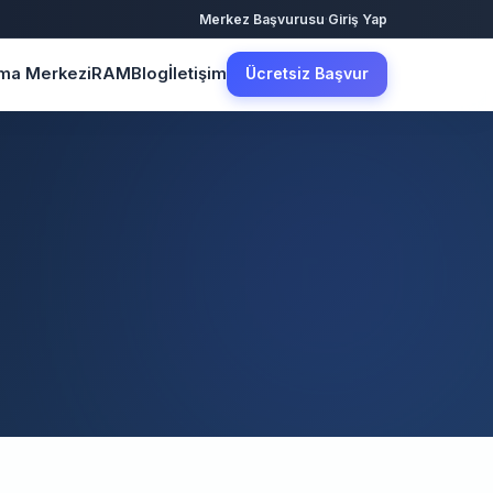
·
Merkez Başvurusu
Giriş Yap
şma Merkezi
RAM
Blog
İletişim
Ücretsiz Başvur