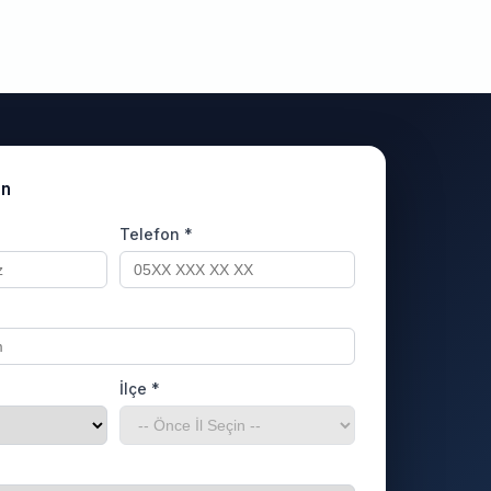
un
Telefon *
İlçe *