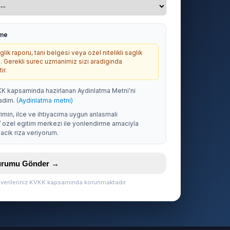
rme
lik raporu, tani belgesi veya ozel nitelikli saglik
. Gerekli surec uzmanimiz sizi aradiginda
ir.
KK kapsaminda hazirlanan Aydinlatma Metni'ni
adim.
(Aydinlatma metni)
rimin, ilce ve ihtiyacima uygun anlasmali
/ ozel egitim merkezi ile yonlendirme amaciyla
acik riza veriyorum.
vurumu Gönder →
l verileriniz KVKK kapsamında korunmaktadır.