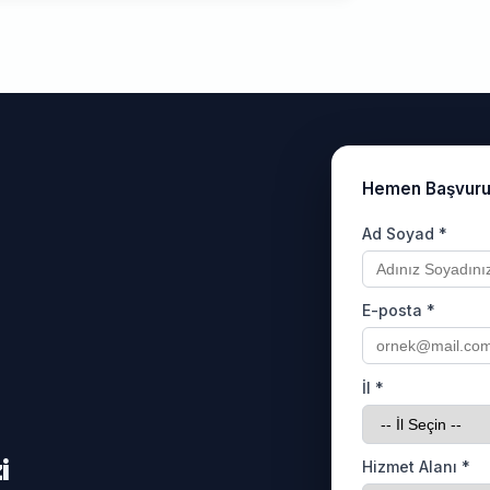
Hemen Başvur
Ad Soyad *
E-posta *
İl *
i
Hizmet Alanı *