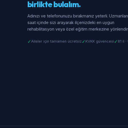
birlikte bulalım.
Adınızı ve telefonunuzu bırakmanız yeterli. Uzmanlar
saat içinde sizi arayarak ilçenizdeki en uygun
rehabilitasyon veya özel eğitim merkezine yönlendiri
✓
✓
✓
Aileler için tamamen ücretsiz
KVKK güvencesi
81 il 