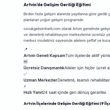
Artvin'de Gelişim Geriliği Eğitimi
Birden fazla gelişim alanında yaşıtlarına göre gerilik
planlanan yoğun gelişim programıdır.
cocukgelisimhatti.com olarak Artvin genelinde gelişi
ve denetimli rehabilitasyon merkezlerine ücretsiz yö
merkez modelimiz sayesinde ailelere şeffaf ve kuru
📍
Artvin Geneli Kapsam
Tüm ilçelerde aktif yönl
🆓
Ücretsiz Danışmanlık
Aileler için hiçbir ücret 
✅
Uzman Merkezler
Denetimli, lisanslı rehabilit
⚡
Hızlı Yanıt
24 saat içinde geri dönüş garantisi.
Artvin İlçelerinde Gelişim Geriliği Eğitimi (9 İlç