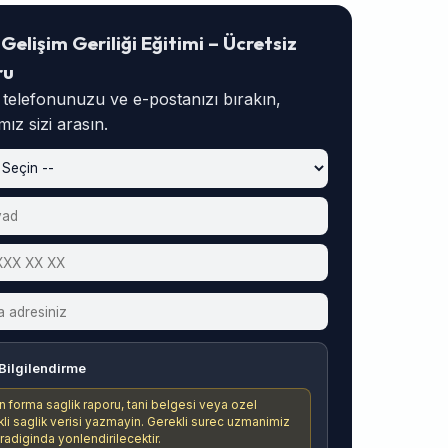
 Gelişim Geriliği Eğitimi – Ücretsiz
ru
, telefonunuzu ve e-postanızı bırakın,
ız sizi arasın.
Bilgilendirme
n forma saglik raporu, tani belgesi veya ozel
ikli saglik verisi yazmayin. Gerekli surec uzmanimiz
aradiginda yonlendirilecektir.