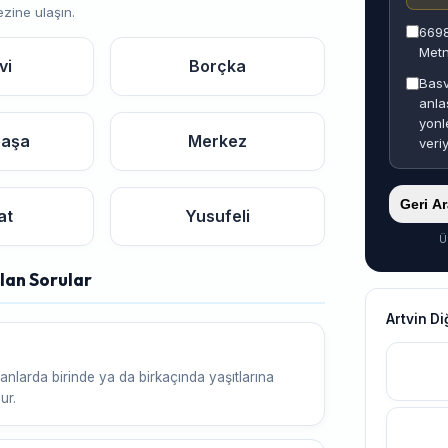
ezine ulaşın.
6698
Metn
vi
Borçka
Basv
anla
yonl
paşa
Merkez
veri
Geri A
at
Yusufeli
Ü
ulan Sorular
Artvin D
anlarda birinde ya da birkaçında yaşıtlarına
ur.