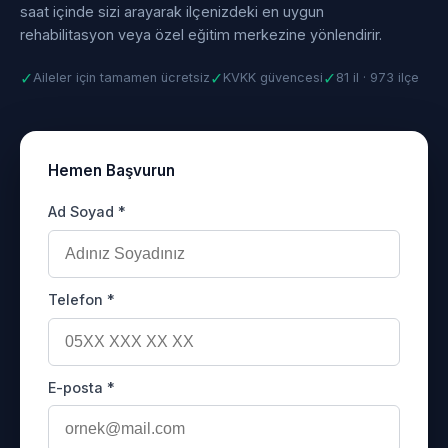
saat içinde sizi arayarak ilçenizdeki en uygun
rehabilitasyon veya özel eğitim merkezine yönlendirir.
✓
✓
✓
Aileler için tamamen ücretsiz
KVKK güvencesi
81 il · 973 ilçe
Hemen Başvurun
Ad Soyad *
Telefon *
E-posta *