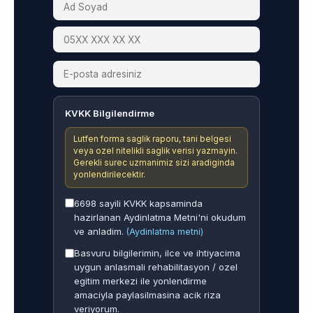
KVKK Bilgilendirme
Lutfen forma saglik raporu, tani belgesi
veya ozel nitelikli saglik verisi yazmayin.
Gerekli surec uzmanimiz sizi aradiginda
yonlendirilecektir.
6698 sayili KVKK kapsaminda
hazirlanan Aydinlatma Metni'ni okudum
ve anladim.
(Aydinlatma metni)
Basvuru bilgilerimin, ilce ve ihtiyacima
uygun anlasmali rehabilitasyon / ozel
egitim merkezi ile yonlendirme
amaciyla paylasilmasina acik riza
veriyorum.