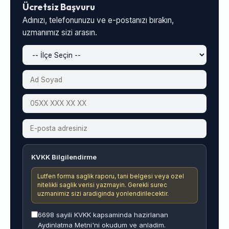
Ücretsiz Başvuru
Adınızı, telefonunuzu ve e-postanızı bırakın,
uzmanımız sizi arasın.
KVKK Bilgilendirme
Lutfen forma saglik raporu, tani belgesi veya ozel
nitelikli saglik verisi yazmayin. Gerekli surec
uzmanimiz sizi aradiginda yonlendirilecektir.
6698 sayili KVKK kapsaminda hazirlanan
Aydinlatma Metni'ni okudum ve anladim.