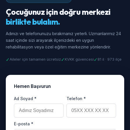
Çocuğunuz için doğru merkezi
birlikte bulalım.
Adınızı ve telefonunuzu bırakmanız yeterli. Uzmanlarımız 24
saat içinde sizi arayarak ilçenizdeki en uygun
rehabilitasyon veya özel eğitim merkezine yönlendirir.
✓
✓
✓
Aileler için tamamen ücretsiz
KVKK güvencesi
81 il · 973 ilçe
Hemen Başvurun
Ad Soyad *
Telefon *
E-posta *