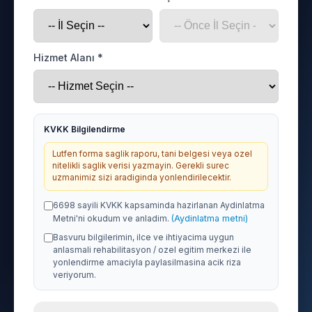
Hizmet Alanı *
KVKK Bilgilendirme
Lutfen forma saglik raporu, tani belgesi veya ozel
nitelikli saglik verisi yazmayin. Gerekli surec
uzmanimiz sizi aradiginda yonlendirilecektir.
6698 sayili KVKK kapsaminda hazirlanan Aydinlatma
Metni'ni okudum ve anladim.
(Aydinlatma metni)
Basvuru bilgilerimin, ilce ve ihtiyacima uygun
anlasmali rehabilitasyon / ozel egitim merkezi ile
yonlendirme amaciyla paylasilmasina acik riza
veriyorum.