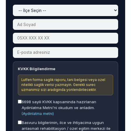
KVKK Bilgilendirme
Lutfen forma saglik raporu, tani belgesi veya ozel
nitelikli saglik verisi yazmayin. Gerekli surec
uzmanimiz sizi aradiginda yonlendirilecektir.
6698 sayili KVKK kapsaminda hazirlanan
Aydinlatma Metni'ni okudum ve anladim.
(Aydinlatma metni)
Basvuru bilgilerimin, ilce ve ihtiyacima uygun
anlasmali rehabilitasyon / ozel egitim merkezi ile