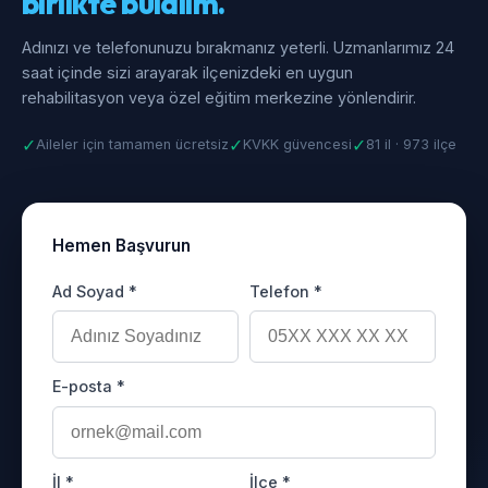
birlikte bulalım.
Adınızı ve telefonunuzu bırakmanız yeterli. Uzmanlarımız 24
saat içinde sizi arayarak ilçenizdeki en uygun
rehabilitasyon veya özel eğitim merkezine yönlendirir.
✓
✓
✓
Aileler için tamamen ücretsiz
KVKK güvencesi
81 il · 973 ilçe
Hemen Başvurun
Ad Soyad *
Telefon *
E-posta *
İl *
İlçe *