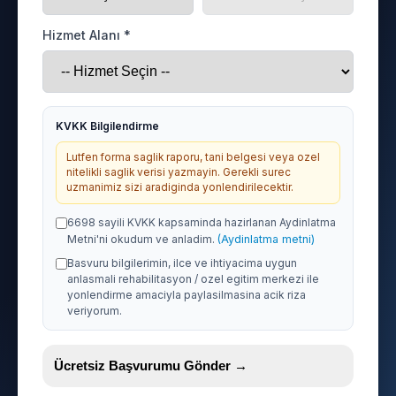
Hizmet Alanı *
KVKK Bilgilendirme
Lutfen forma saglik raporu, tani belgesi veya ozel
nitelikli saglik verisi yazmayin. Gerekli surec
uzmanimiz sizi aradiginda yonlendirilecektir.
6698 sayili KVKK kapsaminda hazirlanan Aydinlatma
Metni'ni okudum ve anladim.
(Aydinlatma metni)
Basvuru bilgilerimin, ilce ve ihtiyacima uygun
anlasmali rehabilitasyon / ozel egitim merkezi ile
yonlendirme amaciyla paylasilmasina acik riza
veriyorum.
Ücretsiz Başvurumu Gönder →