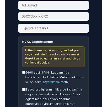
KVKK Bilgilendirme
Lutfen forma saglik raporu, tani belgesi
veya ozel nitelikli saglik verisi yazmayin.
Gerekli surec uzmanimiz sizi aradiginda
yonlendirilecektir.
6698 sayili KVKK kapsaminda
hazirlanan Aydinlatma Metni'ni okudum
ve anladim.
(Aydinlatma metni)
Basvuru bilgilerimin, ilce ve ihtiyacima
uygun anlasmali rehabilitasyon / ozel
egitim merkezi ile yonlendirme
amaciyla paylasilmasina acik riza