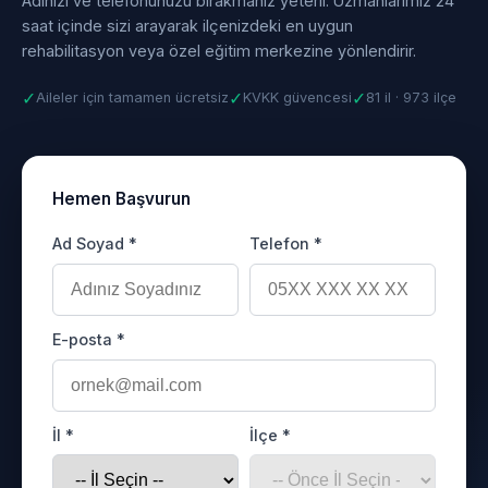
Adınızı ve telefonunuzu bırakmanız yeterli. Uzmanlarımız 24
saat içinde sizi arayarak ilçenizdeki en uygun
rehabilitasyon veya özel eğitim merkezine yönlendirir.
✓
✓
✓
Aileler için tamamen ücretsiz
KVKK güvencesi
81 il · 973 ilçe
Hemen Başvurun
Ad Soyad *
Telefon *
E-posta *
İl *
İlçe *