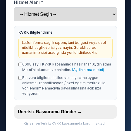
Hizmet Alanı *
KVKK Bilgilendirme
Lutfen forma saglik raporu, tani belgesi veya ozel
nitelikli saglik verisi yazmayin. Gerekli surec
uzmanimiz sizi aradiginda yonlendirilecektir.
6698 sayili KVKK kapsaminda hazirlanan Aydinlatma
Metni'ni okudum ve anladim.
(Aydinlatma metni)
Basvuru bilgilerimin, ilce ve ihtiyacima uygun
anlasmali rehabilitasyon / ozel egitim merkezi ile
yonlendirme amaciyla paylasilmasina acik riza
veriyorum.
Ücretsiz Başvurumu Gönder →
Kişisel verileriniz KVKK kapsamında korunmaktadır.