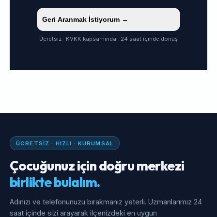
Geri Aranmak İstiyorum →
Ücretsiz · KVKK kapsamında · 24 saat içinde dönüş
ÜCRETSIZ · HIZLI · KURUMSAL
Çocuğunuz için doğru merkezi
birlikte bulalım.
Adınızı ve telefonunuzu bırakmanız yeterli. Uzmanlarımız 24
saat içinde sizi arayarak ilçenizdeki en uygun