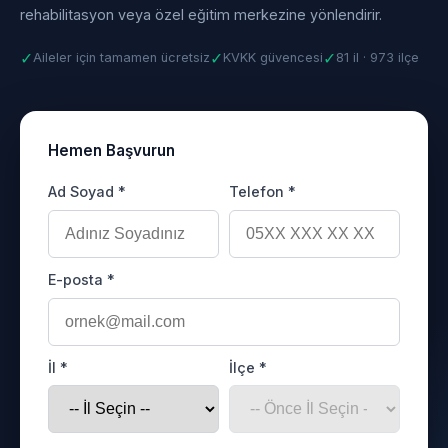
rehabilitasyon veya özel eğitim merkezine yönlendirir.
✓
✓
✓
Aileler için tamamen ücretsiz
KVKK güvencesi
81 il · 973 ilçe
Hemen Başvurun
Ad Soyad *
Telefon *
E-posta *
İl *
İlçe *