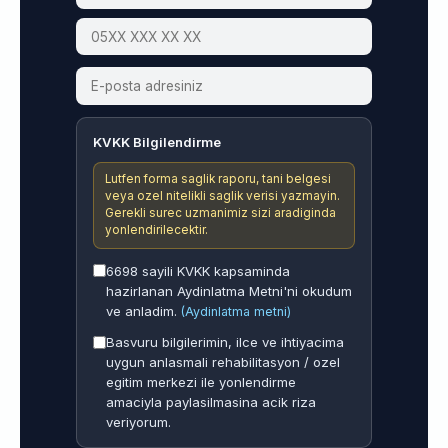
KVKK Bilgilendirme
Lutfen forma saglik raporu, tani belgesi
veya ozel nitelikli saglik verisi yazmayin.
Gerekli surec uzmanimiz sizi aradiginda
yonlendirilecektir.
6698 sayili KVKK kapsaminda
hazirlanan Aydinlatma Metni'ni okudum
ve anladim.
(Aydinlatma metni)
Basvuru bilgilerimin, ilce ve ihtiyacima
uygun anlasmali rehabilitasyon / ozel
egitim merkezi ile yonlendirme
amaciyla paylasilmasina acik riza
veriyorum.