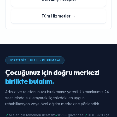
Tüm Hizmetler →
ÜCRETSIZ · HIZLI · KURUMSAL
Çocuğunuz için doğru merkezi
birlikte bulalım.
Adınızı ve telefonunuzu bırakmanız yeterli. Uzmanlarımız 24
saat içinde sizi arayarak ilçenizdeki en uygun
rehabilitasyon veya özel eğitim merkezine yönlendirir.
✓
✓
✓
Aileler için tamamen ücretsiz
KVKK güvencesi
81 il · 973 ilçe