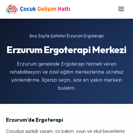
Ana Sayfa
›
Şehirler
›
Erzurum
›
Ergoterapi
Erzurum Ergoterapi Merkezi
Erzurum genelinde Ergoterapi hizmeti veren
rehabilitasyon ve özel eğitim merkezlerine ücretsiz
yönlendirme. İlçenizi seçin, size en yakın merkezi
bulalım.
Erzurum'de Ergoterapi
Çocuğun günlük yaşam, öz bakım, oyun ve okul becerilerini