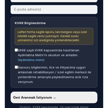
KVKK Bilgilendirme
Lutfen forma saglik raporu, tani belgesi veya ozel
nitelikli saglik verisi yazmayin. Gerekli surec
uzmanimiz sizi aradiginda yonlendirilecektir.
6698 sayili KVKK kapsaminda hazirlanan
Aydinlatma Metni'ni okudum ve anladim.
(Aydinlatma metni)
Basvuru bilgilerimin, ilce ve ihtiyacima uygun
anlasmali rehabilitasyon / ozel egitim merkezi ile
yonlendirme amaciyla paylasilmasina acik riza
veriyorum.
Geri Aranmak İstiyorum →
Ücretsiz · KVKK kapsamında · 24 saat içinde dönüş