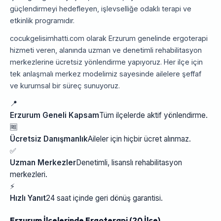
güçlendirmeyi hedefleyen, işlevselliğe odaklı terapi ve
etkinlik programıdır.
cocukgelisimhatti.com olarak Erzurum genelinde ergoterapi
hizmeti veren, alanında uzman ve denetimli rehabilitasyon
merkezlerine ücretsiz yönlendirme yapıyoruz. Her ilçe için
tek anlaşmalı merkez modelimiz sayesinde ailelere şeffaf
ve kurumsal bir süreç sunuyoruz.
📍
Erzurum Geneli Kapsam
Tüm ilçelerde aktif yönlendirme.
🆓
Ücretsiz Danışmanlık
Aileler için hiçbir ücret alınmaz.
✅
Uzman Merkezler
Denetimli, lisanslı rehabilitasyon
merkezleri.
⚡
Hızlı Yanıt
24 saat içinde geri dönüş garantisi.
Erzurum İlçelerinde Ergoterapi (20 İlçe)