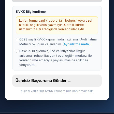
KVKK Bilgilendirme
Lutfen forma saglik raporu, tani belgesi veya ozel
nitelikli saglik verisi yazmayin. Gerekli surec
uzmanimiz sizi aradiginda yonlendirilecektir.
6698 sayili KVKK kapsaminda hazirlanan Aydinlatma
Metni'ni okudum ve anladim.
(Aydinlatma metni)
Basvuru bilgilerimin, ilce ve ihtiyacima uygun
anlasmali rehabilitasyon / ozel egitim merkezi ile
yonlendirme amaciyla paylasilmasina acik riza
veriyorum.
Ücretsiz Başvurumu Gönder →
Kişisel verileriniz KVKK kapsamında korunmaktadır.