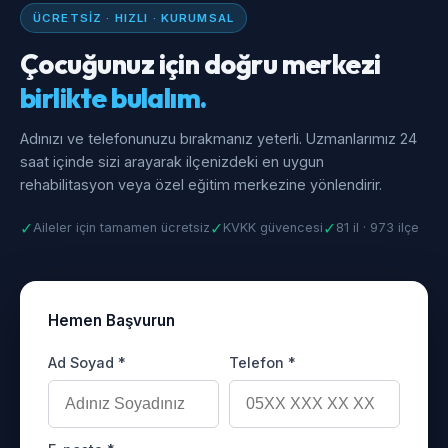
ÜCRETSIZ · HIZLI · KURUMSAL
Çocuğunuz için doğru merkezi
birlikte bulalım.
Adınızı ve telefonunuzu bırakmanız yeterli. Uzmanlarımız 24
saat içinde sizi arayarak ilçenizdeki en uygun
rehabilitasyon veya özel eğitim merkezine yönlendirir.
✓
✓
✓
Aileler için tamamen ücretsiz
KVKK güvencesi
81 il · 973 ilçe
Hemen Başvurun
Ad Soyad *
Telefon *