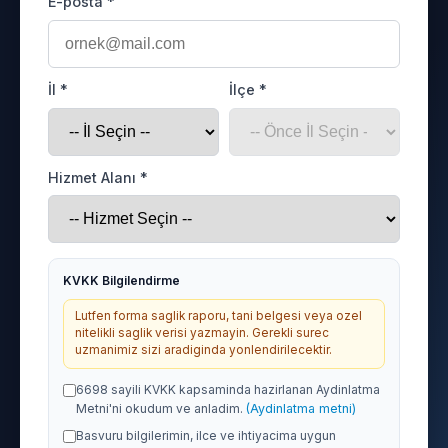
E-posta *
İl *
İlçe *
Hizmet Alanı *
KVKK Bilgilendirme
Lutfen forma saglik raporu, tani belgesi veya ozel
nitelikli saglik verisi yazmayin. Gerekli surec
uzmanimiz sizi aradiginda yonlendirilecektir.
6698 sayili KVKK kapsaminda hazirlanan Aydinlatma
Metni'ni okudum ve anladim.
(Aydinlatma metni)
Basvuru bilgilerimin, ilce ve ihtiyacima uygun