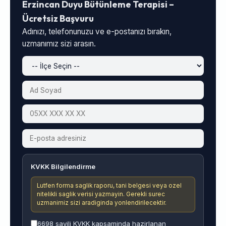
Erzincan Duyu Bütünleme Terapisi –
Ücretsiz Başvuru
Adınızı, telefonunuzu ve e-postanızı bırakın,
uzmanımız sizi arasın.
KVKK Bilgilendirme
Lutfen forma saglik raporu, tani belgesi veya ozel
nitelikli saglik verisi yazmayin. Gerekli surec
uzmanimiz sizi aradiginda yonlendirilecektir.
6698 sayili KVKK kapsaminda hazirlanan