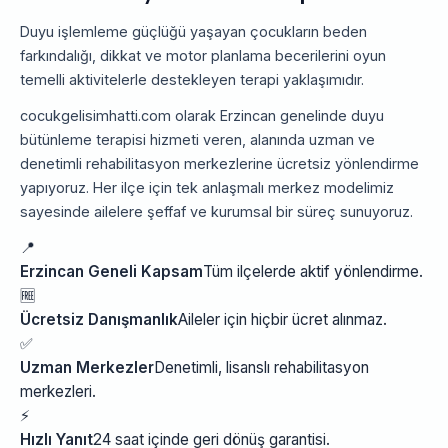
Duyu işlemleme güçlüğü yaşayan çocukların beden
farkındalığı, dikkat ve motor planlama becerilerini oyun
temelli aktivitelerle destekleyen terapi yaklaşımıdır.
cocukgelisimhatti.com olarak Erzincan genelinde duyu
bütünleme terapisi hizmeti veren, alanında uzman ve
denetimli rehabilitasyon merkezlerine ücretsiz yönlendirme
yapıyoruz. Her ilçe için tek anlaşmalı merkez modelimiz
sayesinde ailelere şeffaf ve kurumsal bir süreç sunuyoruz.
📍
Erzincan Geneli Kapsam
Tüm ilçelerde aktif yönlendirme.
🆓
Ücretsiz Danışmanlık
Aileler için hiçbir ücret alınmaz.
✅
Uzman Merkezler
Denetimli, lisanslı rehabilitasyon
merkezleri.
⚡
Hızlı Yanıt
24 saat içinde geri dönüş garantisi.