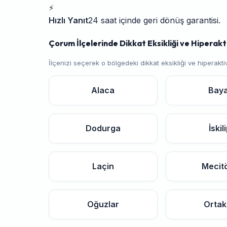
⚡
Hızlı Yanıt
24 saat içinde geri dönüş garantisi.
Çorum İlçelerinde Dikkat Eksikliği ve Hiperakt
İlçenizi seçerek o bölgedeki dikkat eksikliği ve hiperakt
Alaca
Bay
Dodurga
İskil
Laçin
Mecit
Oğuzlar
Orta