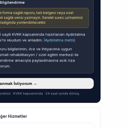
Bilgilendirme
n forma saglik raporu, tani belgesi veya ozel
ikli saglik verisi yazmayin. Gerekli surec uzmanimiz
aradiginda yonlendirilecektir.
 sayili KVKK kapsaminda hazirlanan Aydinlatma
i'ni okudum ve anladim.
(Aydinlatma metni)
uru bilgilerimin, ilce ve ihtiyacima uygun
smali rehabilitasyon / ozel egitim merkezi ile
endirme amaciyla paylasilmasina acik riza
yorum.
ranmak İstiyorum →
cretsiz · KVKK kapsamında · 24 saat içinde dönüş
ğer Hizmetler