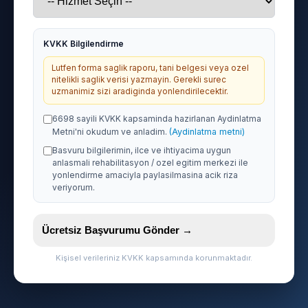
KVKK Bilgilendirme
Lutfen forma saglik raporu, tani belgesi veya ozel
nitelikli saglik verisi yazmayin. Gerekli surec
uzmanimiz sizi aradiginda yonlendirilecektir.
6698 sayili KVKK kapsaminda hazirlanan Aydinlatma
Metni'ni okudum ve anladim.
(Aydinlatma metni)
Basvuru bilgilerimin, ilce ve ihtiyacima uygun
anlasmali rehabilitasyon / ozel egitim merkezi ile
yonlendirme amaciyla paylasilmasina acik riza
veriyorum.
Ücretsiz Başvurumu Gönder →
Kişisel verileriniz KVKK kapsamında korunmaktadır.