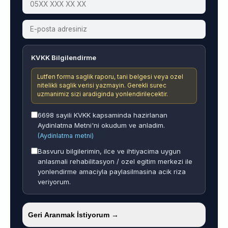
KVKK Bilgilendirme
Lutfen forma saglik raporu, tani belgesi veya ozel
nitelikli saglik verisi yazmayin. Gerekli surec
uzmanimiz sizi aradiginda yonlendirilecektir.
6698 sayili KVKK kapsaminda hazirlanan
Aydinlatma Metni'ni okudum ve anladim.
(Aydinlatma metni)
Basvuru bilgilerimin, ilce ve ihtiyacima uygun
anlasmali rehabilitasyon / ozel egitim merkezi ile
yonlendirme amaciyla paylasilmasina acik riza
veriyorum.
Geri Aranmak İstiyorum →