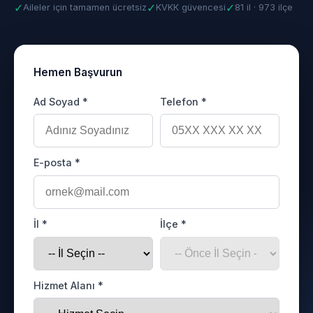
✓
✓
✓
Aileler için tamamen ücretsiz
KVKK güvencesi
81 il · 973 ilçe
Hemen Başvurun
Ad Soyad *
Telefon *
E-posta *
İl *
İlçe *
Hizmet Alanı *