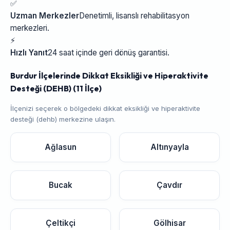
✅
Uzman Merkezler
Denetimli, lisanslı rehabilitasyon
merkezleri.
⚡
Hızlı Yanıt
24 saat içinde geri dönüş garantisi.
Burdur İlçelerinde Dikkat Eksikliği ve Hiperaktivite
Desteği (DEHB) (11 İlçe)
İlçenizi seçerek o bölgedeki dikkat eksikliği ve hiperaktivite
desteği (dehb) merkezine ulaşın.
Ağlasun
Altınyayla
Bucak
Çavdır
Çeltikçi
Gölhisar