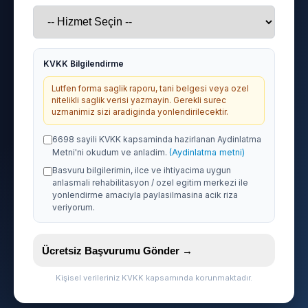
KVKK Bilgilendirme
Lutfen forma saglik raporu, tani belgesi veya ozel
nitelikli saglik verisi yazmayin. Gerekli surec
uzmanimiz sizi aradiginda yonlendirilecektir.
6698 sayili KVKK kapsaminda hazirlanan Aydinlatma
Metni'ni okudum ve anladim.
(Aydinlatma metni)
Basvuru bilgilerimin, ilce ve ihtiyacima uygun
anlasmali rehabilitasyon / ozel egitim merkezi ile
yonlendirme amaciyla paylasilmasina acik riza
veriyorum.
Ücretsiz Başvurumu Gönder →
Kişisel verileriniz KVKK kapsamında korunmaktadır.