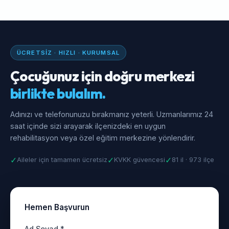
ÜCRETSIZ · HIZLI · KURUMSAL
Çocuğunuz için doğru merkezi
birlikte bulalım.
Adınızı ve telefonunuzu bırakmanız yeterli. Uzmanlarımız 24
saat içinde sizi arayarak ilçenizdeki en uygun
rehabilitasyon veya özel eğitim merkezine yönlendirir.
✓
✓
✓
Aileler için tamamen ücretsiz
KVKK güvencesi
81 il · 973 ilçe
Hemen Başvurun
Ad Soyad *