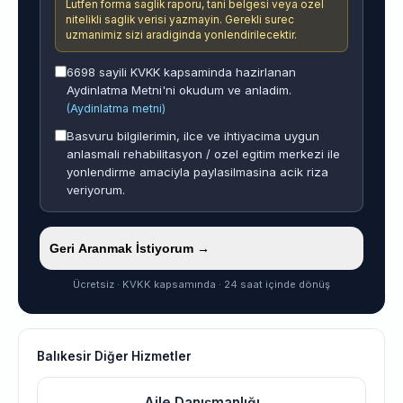
Lutfen forma saglik raporu, tani belgesi veya ozel
nitelikli saglik verisi yazmayin. Gerekli surec
uzmanimiz sizi aradiginda yonlendirilecektir.
6698 sayili KVKK kapsaminda hazirlanan
Aydinlatma Metni'ni okudum ve anladim.
(Aydinlatma metni)
Basvuru bilgilerimin, ilce ve ihtiyacima uygun
anlasmali rehabilitasyon / ozel egitim merkezi ile
yonlendirme amaciyla paylasilmasina acik riza
veriyorum.
Geri Aranmak İstiyorum →
Ücretsiz · KVKK kapsamında · 24 saat içinde dönüş
Balıkesir Diğer Hizmetler
Aile Danışmanlığı