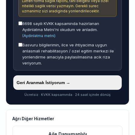
Lutfen forma saglik raporu, tani belgesi veya ozel
nitelikli saglik verisi yazmayin. Gerekli surec
uzmanimiz sizi aradiginda yonlendirilecektir.
6698 sayili KVKK kapsaminda hazirlanan
Aydinlatma Metni'ni okudum ve anladim.
(Aydinlatma metni)
Basvuru bilgilerimin, ilce ve ihtiyacima uygun
anlasmali rehabilitasyon / ozel egitim merkezi ile
yonlendirme amaciyla paylasilmasina acik riza
veriyorum.
Geri Aranmak İstiyorum →
Ücretsiz · KVKK kapsamında · 24 saat içinde dönüş
Ağrı Diğer Hizmetler
Aile Danışmanlığı