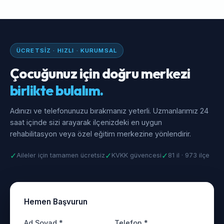
ÜCRETSIZ · HIZLI · KURUMSAL
Çocuğunuz için doğru merkezi
birlikte bulalım.
Adınızı ve telefonunuzu bırakmanız yeterli. Uzmanlarımız 24
saat içinde sizi arayarak ilçenizdeki en uygun
rehabilitasyon veya özel eğitim merkezine yönlendirir.
✓
✓
✓
Aileler için tamamen ücretsiz
KVKK güvencesi
81 il · 973 ilçe
Hemen Başvurun
Ad Soyad *
Telefon *